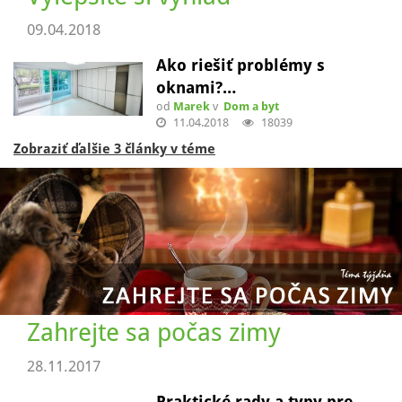
09.04.2018
Ako riešiť problémy s
oknami?…
od
Marek
v
Dom a byt
11.04.2018
18039
Zobraziť ďalšie 3 články v téme
Zahrejte sa počas zimy
28.11.2017
Praktické rady a typy pre…