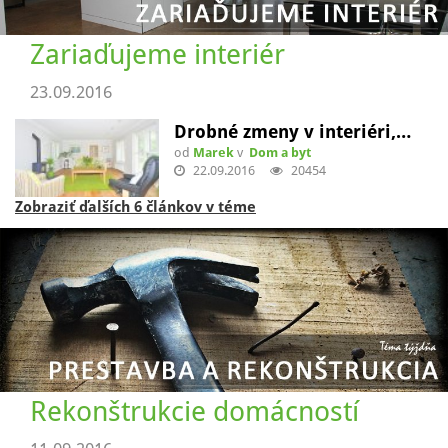
Zariaďujeme interiér
23.09.2016
Drobné zmeny v interiéri,…
od
Marek
v
Dom a byt
22.09.2016
20454
Zobraziť ďalších 6 článkov v téme
Rekonštrukcie domácností