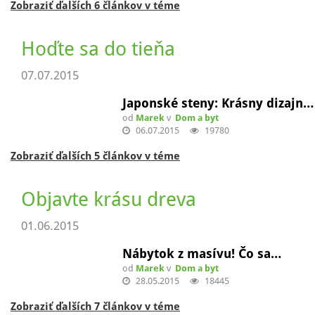
Realitné kancelárie
17.07.2015
Ako obchodovať s realitami a…
od
Marek
v
Dom a byt
17.07.2015
42841
Zobraziť ďalších 6 článkov v téme
Hoďte sa do tieňa
07.07.2015
Japonské steny: Krásny dizajn…