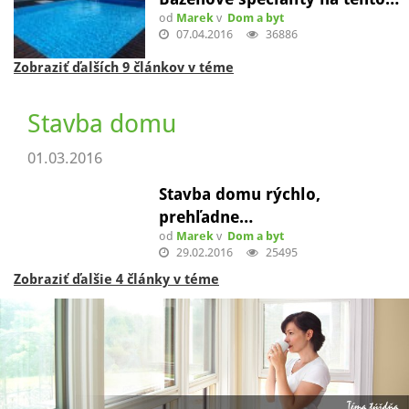
od
Marek
v
Dom a byt
07.04.2016
36886
Zobraziť ďalších 9 článkov v téme
Stavba domu
01.03.2016
Stavba domu rýchlo,
prehľadne…
od
Marek
v
Dom a byt
29.02.2016
25495