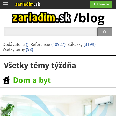
Toggle
Prihlásenie
navigation
Dodávatelia
()
Referencie
(10927)
Zákazky
(3199)
Všetky témy
(98)
Všetky témy týždňa
Dom a byt