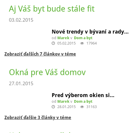
30.04.2015
23709
Zobraziť ďalších 12 článkov v téme
Strecha pre Váš domov
20.03.2015
Strecha na doživotie a do…
od
Marek
v
Dom a byt
26.03.2015
8191
Zobraziť ďalších 6 článkov v téme
Aj Váš byt bude stále fit
03.02.2015
Nové trendy v bývaní a rady…
od
Marek
v
Dom a byt
05.02.2015
17964