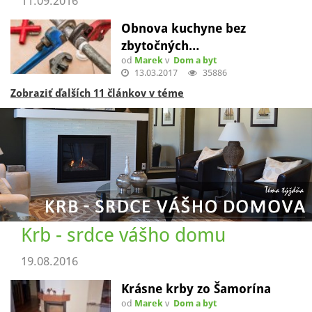
11.09.2016
Obnova kuchyne bez
zbytočných…
od
Marek
v
Dom a byt
13.03.2017
35886
Zobraziť ďalších 11 článkov v téme
Krb - srdce vášho domu
19.08.2016
Krásne krby zo Šamorína
od
Marek
v
Dom a byt