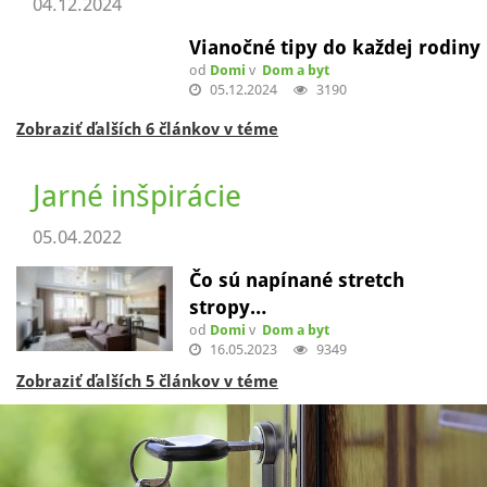
04.12.2024
Vianočné tipy do každej rodiny
od
Domi
v
Dom a byt
05.12.2024
3190
Zobraziť ďalších 6 článkov v téme
Jarné inšpirácie
05.04.2022
Čo sú napínané stretch
stropy…
od
Domi
v
Dom a byt
16.05.2023
9349
Zobraziť ďalších 5 článkov v téme