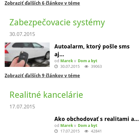
11.09.2015
Krb vie dať teplo aj romantiku
od
Marek
v
Dom a byt
11.09.2015
25576
Zobraziť ďalších 6 článkov v téme
Zabezpečovacie systémy
30.07.2015
Autoalarm, ktorý pošle sms
aj…
od
Marek
v
Dom a byt
30.07.2015
39063
Zobraziť ďalších 9 článkov v téme