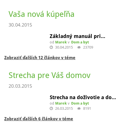
od
Marek
v
Dom a byt
06.07.2015
19780
Zobraziť ďalších 5 článkov v téme
Objavte krásu dreva
01.06.2015
Nábytok z masívu! Čo sa…
od
Marek
v
Dom a byt
28.05.2015
18445
Zobraziť ďalších 7 článkov v téme
Vaša nová kúpeľňa
30.04.2015
Základný manuál pri…
od
Marek
v
Dom a byt