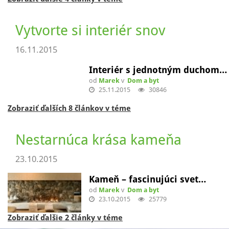
02.12.2015
Komplexné upratovanie
vyčistí…
od
Marek
v
Dom a byt
02.12.2015
32279
Zobraziť ďalšie 4 články v téme
Vytvorte si interiér snov
16.11.2015
Interiér s jednotným duchom…
od
Marek
v
Dom a byt
25.11.2015
30846
Zobraziť ďalších 8 článkov v téme
Nestarnúca krása kameňa