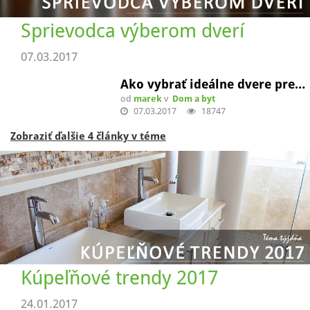
Sprievodca výberom dverí
07.03.2017
Ako vybrať ideálne dvere pre…
od
marek
v
Dom a byt
07.03.2017
18747
Zobraziť ďalšie 4 články v téme
Kúpeľňové trendy 2017
24.01.2017