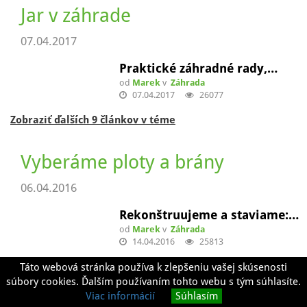
21.03.2014
Čo všetko potrebujete vedieť…
od
Marek
v
Dom a byt
02.04.2014
64263
Zobraziť ďalších 5 článkov v téme
Záhrada
Jar v záhrade
07.04.2017
Praktické záhradné rady,…
Táto webová stránka používa k zlepšeniu vašej skúsenosti
od
Marek
v
Záhrada
súbory cookies. Ďalším používaním tohto webu s tým súhlasíte.
07.04.2017
26077
Viac informácií
Súhlasím