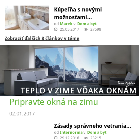
Kúpeľňa s novými
možnosťami…
od
Marek
v
Dom a byt
25.05.2017
27598
Zobraziť ďalších 8 článkov v téme
Pripravte okná na zimu
02.01.2017
Zásady správneho vetrania…
od
Internorma
v
Dom a byt
29.12.2016
23215