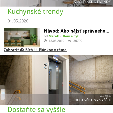
Kuchynské trendy
01.05.2026
Návod: Ako nájsť správneho…
od
Marek
v
Dom a byt
13.08.2019
36790
Zobraziť ďalších 11 článkov v téme
Dostaňte sa vyššie