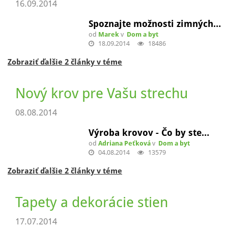
Podlahy pre Váš domov
24.10.2014
Podlahové kúrenie pod…
od
Marek
v
Dom a byt
22.10.2014
11656
Zobraziť ďalších 5 článkov v téme
Vaša nová zimná záhrada
16.09.2014
Spoznajte možnosti zimných…
od
Marek
v
Dom a byt
18.09.2014
18486
Zobraziť ďalšie 2 články v téme