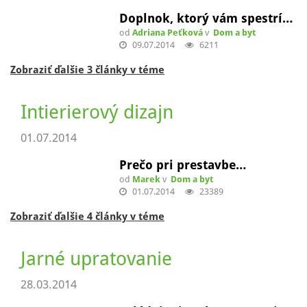
Nový krov pre Vašu strechu
08.08.2014
Výroba krovov - Čo by ste…
od
Adriana Peťková
v
Dom a byt
04.08.2014
13579
Zobraziť ďalšie 2 články v téme
Tapety a dekorácie stien
17.07.2014
Doplnok, ktorý vám spestrí…
od
Adriana Peťková
v
Dom a byt
09.07.2014
6211
Zobraziť ďalšie 3 články v téme