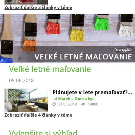
Zobraziť ďalšie 3 články v téme
Veľké letné maľovanie
05.06.2018
Plánujete v lete premaľovať?…
od
Marek
v
Dom a byt
31.05.2018
19800
Zobraziť ďalšie 4 články v téme
Vylepšite si výhľad