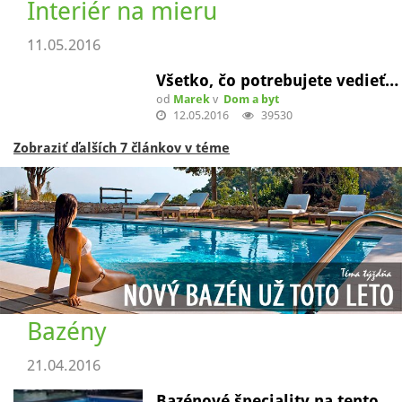
Interiér na mieru
11.05.2016
Všetko, čo potrebujete vedieť…
od
Marek
v
Dom a byt
12.05.2016
39530
Zobraziť ďalších 7 článkov v téme
Bazény
21.04.2016
Bazénové špeciality na tento…