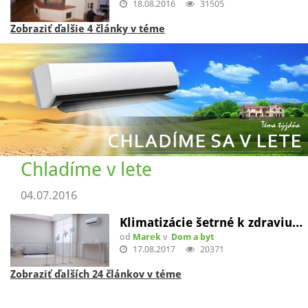
18.08.2016
31505
Zobraziť ďalšie 4 články v téme
Chladíme v lete
04.07.2016
Klimatizácie šetrné k zdraviu…
od
Marek
v
Dom a byt
17.08.2017
20371
Zobraziť ďalších 24 článkov v téme