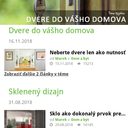
Dvere do vášho domova
16.11.2018
Neberte dvere len ako nutnosť
od
Marek
v
Dom a byt
15.11.2018
15213
Zobraziť ďalšie 2 články v téme
Sklenený dizajn
31.08.2018
Sklo ako dokonalý prvok pre…
od
Marek
v
Dom a byt
29.08.2018
16145