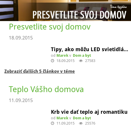
Zobraziť ďalších 9 článkov v téme
Presvetlite svoj domov
18.09.2015
Tipy, ako môžu LED svietidlá…
od
Marek
v
Dom a byt
18.09.2015
27583
Zobraziť ďalších 5 článkov v téme
Teplo Vášho domova