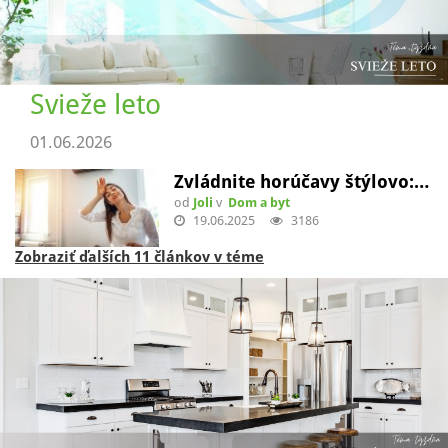
Svieže leto
01.06.2026
Zvládnite horúčavy štýlovo:…
od
Joli
v
Dom a byt
19.06.2025
3186
Zobraziť ďalších 11 článkov v téme