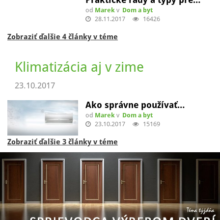
od
Marek
v
Dom a byt
28.11.2017
16426
Zobraziť ďalšie 4 články v téme
Klimatizácia aj v zime
23.10.2017
Ako správne používať…
od
Marek
v
Dom a byt
23.10.2017
15169
Zobraziť ďalšie 3 články v téme