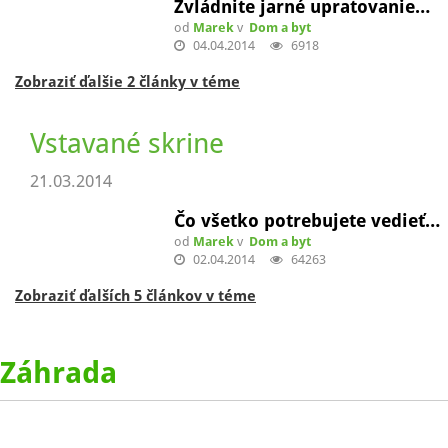
Intierierový dizajn
01.07.2014
Prečo pri prestavbe…
od
Marek
v
Dom a byt
01.07.2014
23389
Zobraziť ďalšie 4 články v téme
Jarné upratovanie
28.03.2014
Zvládnite jarné upratovanie…
od
Marek
v
Dom a byt
04.04.2014
6918
Zobraziť ďalšie 2 články v téme
Vstavané skrine