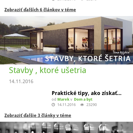
Zobraziť ďalších 6 článkov v téme
Stavby , ktoré ušetria
14.11.2016
Praktické tipy, ako získať…
od
Marek
v
Dom a byt
14.11.2016
23290
Zobraziť ďalšie 3 články v téme