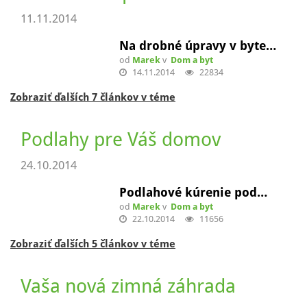
Stavby, prestavby, rekonštrukcie
02.12.2014
Letná rekonštrukcia je…
od
Marek
v
Dom a byt
23.06.2017
22964
Zobraziť ďalších 14 článkov v téme
Nové dvere pre Váš domov
11.11.2014
Na drobné úpravy v byte…
od
Marek
v
Dom a byt
14.11.2014
22834
Zobraziť ďalších 7 článkov v téme