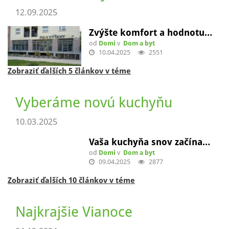
12.09.2025
Zvýšte komfort a hodnotu…
od
Domi
v
Dom a byt
10.04.2025
2551
Zobraziť ďalších 5 článkov v téme
Vyberáme novú kuchyňu
10.03.2025
Vaša kuchyňa snov začína…
od
Domi
v
Dom a byt
09.04.2025
2877
Zobraziť ďalších 10 článkov v téme
Najkrajšie Vianoce