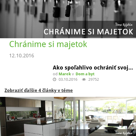
Chránime si majetok
12.10.2016
Ako spoľahlivo ochrániť svoj…
od
Marek
v
Dom a byt
03.10.2016
29752
Zobraziť ďalšie 4 články v téme