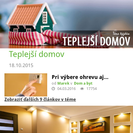
23.10.2015
Kameň – fascinujúci svet…
od
Marek
v
Dom a byt
23.10.2015
25779
Zobraziť ďalšie 2 články v téme
Teplejší domov
18.10.2015
Pri výbere ohrevu aj…
od
Marek
v
Dom a byt
04.03.2016
17754