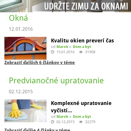
Zobraziť ďalšie 4 články v téme
Okná
12.01.2016
Kvalitu okien preverí čas
od
Marek
v
Dom a byt
15.01.2016
31908
Zobraziť ďalších 6 článkov v téme
Predvianočné upratovanie