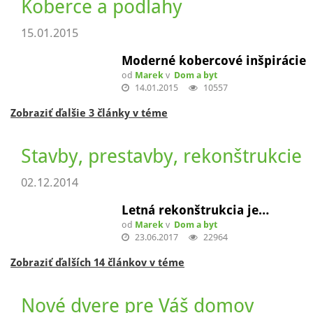
Zobraziť ďalších 7 článkov v téme
Okná pre Váš domov
27.01.2015
Pred výberom okien si…
od
Marek
v
Dom a byt
28.01.2015
31163
Zobraziť ďalšie 3 články v téme
Koberce a podlahy
15.01.2015
Moderné kobercové inšpirácie
od
Marek
v
Dom a byt
14.01.2015
10557
Zobraziť ďalšie 3 články v téme