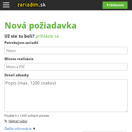
Toggle
Prihlásenie
navigation
Nová požiadavka
Už ste tu boli?
prihláste sa
Potrebujem zariadiť
Miesto realizácie
Detail zákazky
Použité 0 z 1200 voľných písmen.
Nahrať súbor
Ďalšie informácie
▼