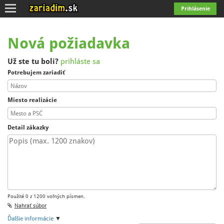
Toggle
Prihlásenie
navigation
Nová požiadavka
Už ste tu boli?
prihláste sa
Potrebujem zariadiť
Miesto realizácie
Detail zákazky
Použité 0 z 1200 voľných písmen.
Nahrať súbor
Ďalšie informácie
▼