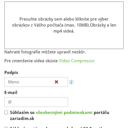
Presuňte obrázky sem alebo kliknite pre výber
obrázkov z Vášho počítača (max. 10MB).Obrázky a len
mp4 videá.
Nahraté fotografie môžete upraviť neskôr.
Pre zmenšenie videa skúste
Video Compressor
Podpis
meno
je
obsadené
E-mail
alebo
nesprávne
Súhlasím so
všeobecnými podmienkami
portálu
zariadim.sk