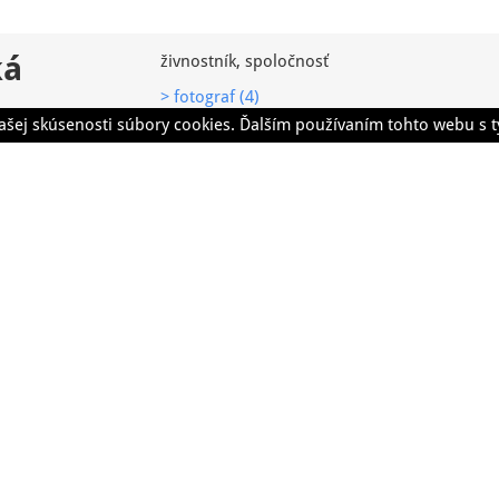
ká
živnostník, spoločnosť
> fotograf (4)
ašej skúsenosti súbory cookies. Ďalším používaním tohto webu s t
Ivana Velčická
Ďaľší overení dodávatelia z kategórie: