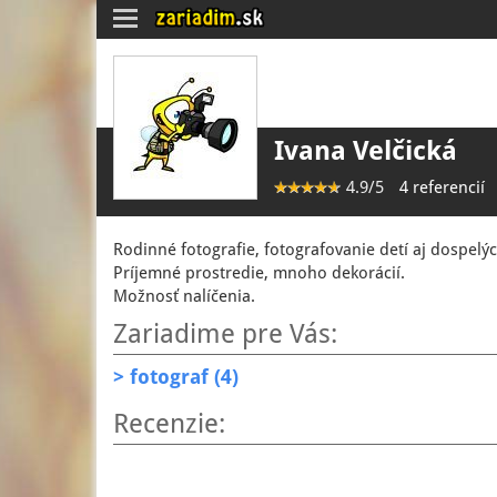
Toggle
navigation
Ivana Velčická
4.9/5
4 referencií
Rodinné fotografie, fotografovanie detí aj dospelýc
Príjemné prostredie, mnoho dekorácií.
Možnosť nalíčenia.
Zariadime pre Vás:
> fotograf (4)
Recenzie: