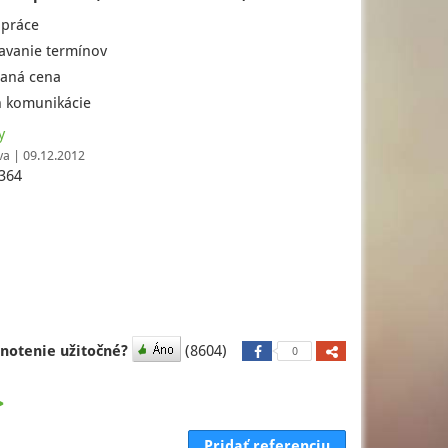
 práce
avanie termínov
aná cena
 komunikácie
y
va | 09.12.2012
364
dnotenie užitočné?
(8604)
0
>
Pridať referenciu