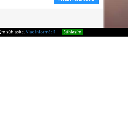
ým súhlasíte.
Viac informácií
Súhlasím
Naše služby ponúkame v nasledovných okresoch: