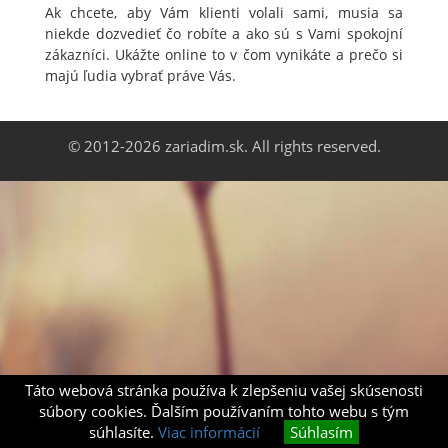
Ak chcete, aby Vám klienti volali sami, musia sa
niekde dozvedieť čo robíte a ako sú s Vami spokojní
zákazníci. Ukážte online to v čom vynikáte a prečo si
majú ľudia vybrať práve Vás.
© 2012-2026 zariadim.sk. All rights reserved.
Táto webová stránka používa k zlepšeniu vašej skúsenosti
súbory cookies. Ďalším používaním tohto webu s tým
súhlasíte.
Viac informácií
Súhlasím