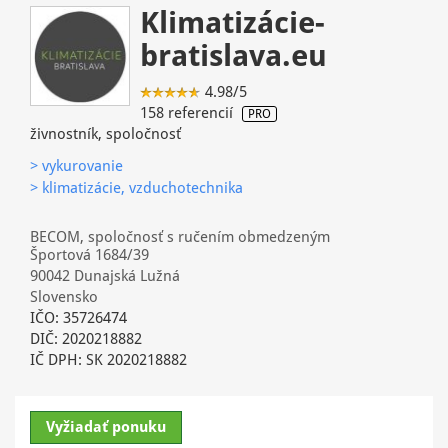
Klimatizácie-
bratislava.eu
4.98/5
158 referencií
PRO
živnostník, spoločnosť
> vykurovanie
> klimatizácie, vzduchotechnika
BECOM, spoločnosť s ručením obmedzeným
Športová 1684/39
90042 Dunajská Lužná
Slovensko
IČO: 35726474
DIČ: 2020218882
IČ DPH: SK 2020218882
Vyžiadať ponuku