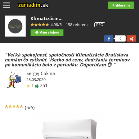
Toggle
Prihlásenie
navigation
Klimatizácie…
4.98/5
158 referencií
PRO
Mám záujem
0
"Veľká spokojnosť, spoločnosti Klimatizácie Bratislava
nemám čo vytknúť. Všetko od ceny, dodržania termínov
po komunikáciu bolo v poriadku. Odporúčam 👌 "
Sergej Čokina
23.03.2020
1
251
(5/5)