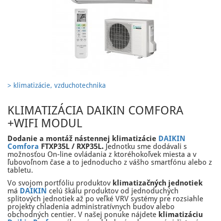
> klimatizácie, vzduchotechnika
KLIMATIZÁCIA DAIKIN COMFORA
+WIFI MODUL
Dodanie a montáž nástennej klimatizácie
DAIKIN
Comfora
FTXP35L / RXP35L.
Jednotku sme dodávali s
možnosťou On-line ovládania z ktoréhokoľvek miesta a v
ľubovoľnom čase a to jednoducho z vášho smartfónu alebo z
tabletu.
Vo svojom portfóliu produktov
klimatizačných jednotiek
má
DAIKIN
celú škálu produktov od jednoduchých
splitových jednotiek až po veľké VRV systémy pre rozsiahle
projekty chladenia administratívnych budov alebo
obchodných centier. V
našej ponuke nájdete
klimatizáciu