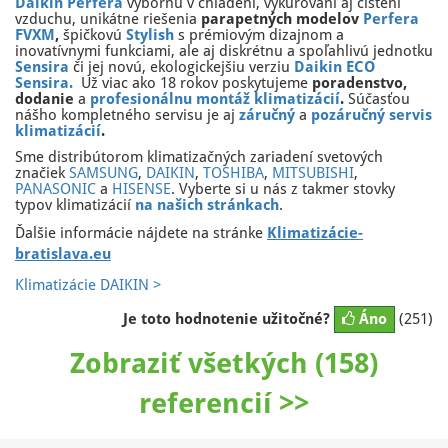
Daikin Perfera
výbornú v chladení, vykurovaní aj čistení
vzduchu, unikátne riešenia
parapetných modelov
Perfera
FVXM
,
špičkovú
Stylish
s prémiovým dizajnom a
inovatívnymi funkciami, ale aj diskrétnu a spoľahlivú jednotku
Sensira
či jej novú, ekologickejšiu verziu
Daikin ECO
Sensira.
Už viac ako 18 rokov poskytujeme
poradenstvo,
dodanie
a
profesionálnu montáž klimatizácií
.
Súčasťou
nášho kompletného servisu je aj
záručný
a
pozáručný servis
klimatizácií
.
Sme distribútorom klimatizačných zariadení svetových
značiek
SAMSUNG
,
DAIKIN
,
TOSHIBA
,
MITSUBISHI
,
PANASONIC
a
HISENSE
. Vyberte si u nás z takmer stovky
typov klimatizácií
na našich stránkach
.
Ďalšie informácie nájdete na stránke
Klimatizácie-
bratislava.eu
Klimatizácie DAIKIN >
Je toto hodnotenie užitočné?
Áno
(251)
Zobraziť všetkých (158)
referencií >>