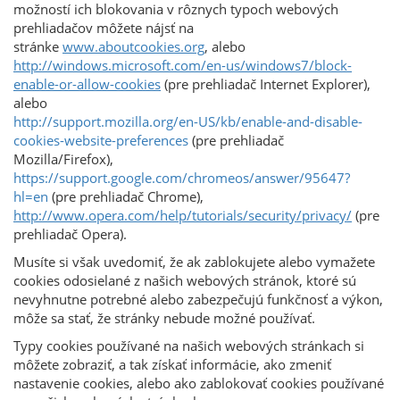
možností ich blokovania v rôznych typoch webových
prehliadačov môžete nájsť na
stránke
www.aboutcookies.org
, alebo
http://windows.microsoft.com/en-us/windows7/block-
enable-or-allow-cookies
(pre prehliadač Internet Explorer),
alebo
http://support.mozilla.org/en-US/kb/enable-and-disable-
cookies-website-preferences
(pre prehliadač
Mozilla/Firefox),
https://support.google.com/chromeos/answer/95647?
hl=en
(pre prehliadač Chrome),
http://www.opera.com/help/tutorials/security/privacy/
(pre
prehliadač Opera).
Musíte si však uvedomiť, že ak zablokujete alebo vymažete
cookies odosielané z našich webových stránok, ktoré sú
nevyhnutne potrebné alebo zabezpečujú funkčnosť a výkon,
môže sa stať, že stránky nebude možné používať.
Typy cookies používané na našich webových stránkach si
môžete zobraziť, a tak získať informácie, ako zmeniť
nastavenie cookies, alebo ako zablokovať cookies používané