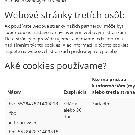
na našich webových stránkach.
Webové stránky tretích osôb
Ak používate webové stránky našich partnerov, môže byť
súbor cookie nastavený navštívenými webovými stránkami.
Tieto stránky neprevádzkujeme, a nemáme teda kontrolu
nad šírením týchto cookies. Viac informácií o týchto cookies
nájdete na webových stránkach príslušnej tretej osoby.
Aké cookies používame?
Kto má prístup
k informáciám (m
Názov
Exspirácia
alebo tretia strana
fbsr_552847871409818
relácia
Zariadim
alebo 30
_fbp
dni
nette-browser
fbm_552847871409818