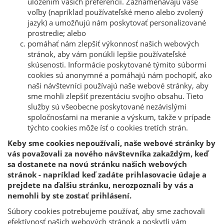
uložením vašich preferencií. Zaznamenávajú vaše
voľby (napríklad používateľské meno alebo zvolený
jazyk) a umožňujú nám poskytovať personalizované
prostredie; alebo
pomáhať nám zlepšiť výkonnosť našich webových
stránok, aby vám ponúkli lepšie používateľské
skúsenosti. Informácie poskytované týmito súbormi
cookies sú anonymné a pomáhajú nám pochopiť, ako
naši návštevníci používajú naše webové stránky, aby
sme mohli zlepšiť prezentáciu svojho obsahu. Tieto
služby sú všeobecne poskytované nezávislými
spoločnosťami na meranie a výskum, takže v prípade
týchto cookies môže ísť o cookies tretích strán.
Keby sme cookies nepoužívali, naše webové stránky by
vás považovali za nového návštevníka zakaždým, keď
sa dostanete na novú stránku našich webových
stránok - napríklad keď zadáte prihlasovacie údaje a
prejdete na ďalšiu stránku, nerozpoznali by vás a
nemohli by ste zostať prihlásení.
Súbory cookies potrebujeme používať, aby sme zachovali
efektívnosť našich webových stránok a poskytli vám