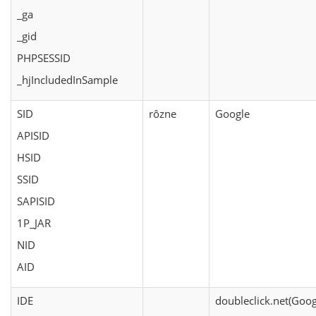
_ga
_gid
PHPSESSID
_hjIncludedInSample
SID
rôzne
Google
APISID
HSID
SSID
SAPISID
1P_JAR
NID
AID
IDE
doubleclick.net(Goog