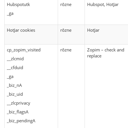
Hubspotutk
rôzne
Hubspot, HotJar
_ga
HotJar cookies
rôzne
HotJar
cp_zopim_visited
rôzne
Zopim – check and
replace
__zlcmid
__cfduid
_ga
_biz_nA
_biz_uid
__zlcprivacy
_biz_flagsA
_biz_pendingA