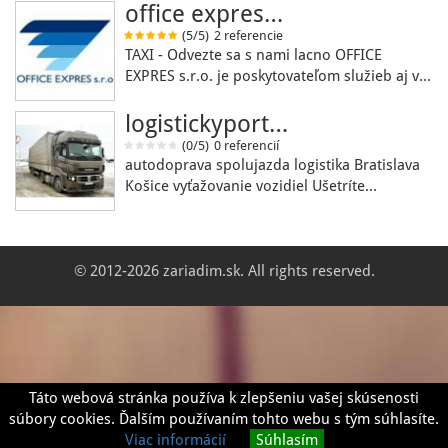
office expres…
(5/5)
2 referencie
TAXI - Odvezte sa s nami lacno OFFICE
EXPRES s.r.o. je poskytovateľom služieb aj v…
logistickyport…
(0/5)
0 referencií
autodoprava spolujazda logistika Bratislava
Košice vyťažovanie vozidiel Ušetríte…
© 2012-2026 zariadim.sk. All rights reserved.
Táto webová stránka používa k zlepšeniu vašej skúsenosti
súbory cookies. Ďalším používaním tohto webu s tým súhlasíte.
Viac informácií
Súhlasím