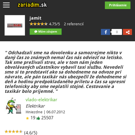
Toggle
Prihlásenie
navigation
jamit
4.75/5
2 referencií
Mám záujem
0
" Odchadzali sme na dovolenku a samozrejme nikto v
daný čas zo známych nemal čas nás odviezť na letisko.
Tak sme preživali stres, ale v tom nám jeden
obvolávaných učastníkov vybavil taxi službu. Nevedeli
sme si to predstaviť ako sa dohodneme na odvoze pri
návrate, ale pán taxikár nás ubezpečil že dohodneme si
deň a hodinu predpokladaného príletu a čas sa upresni
telefonicky aby sme neplatili stojné. Cestovanie a
taxikár bolo príjemné. "
vlado-elektrikar
Elektrikar
Hniezdne | 06.07.2012
19
25507
(4.6/5)