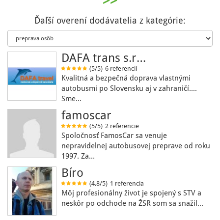
>>
Ďaľší overení dodávatelia z kategórie:
DAFA trans s.r…
(5/5)
6 referencií
Kvalitná a bezpečná doprava vlastnými
autobusmi po Slovensku aj v zahraničí....
Sme…
famoscar
(5/5)
2 referencie
Spoločnosť FamosCar sa venuje
nepravidelnej autobusovej preprave od roku
1997. Za…
Bíro
(4,8/5)
1 referencia
Môj profesionálny život je spojený s STV a
neskôr po odchode na ŽSR som sa snažil…