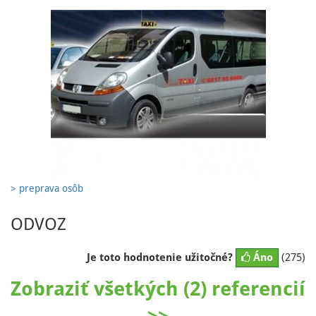
> preprava osôb
ODVOZ
Je toto hodnotenie užitočné?
Áno
(275)
Zobraziť všetkých (2) referencií