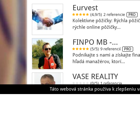
Eurvest
(4,9/5)
2 referencie
PRO
Kolektívne pôžičky: Rýchla pôžič
rýchle online pôžičky…
FINPO MB -…
(5/5)
9 referencií
PRO
Podnikajte s nami a získajte fi
hľadá manažérov, ktorí…
VASE REALITY
(0/5)
1 referencia
Táto webová stránka používa k zlepšeniu v
VAŠE REALITY s.r.o., je profesio
pôsobí už piaty…
Zákazky
Dodávatelia
Refer