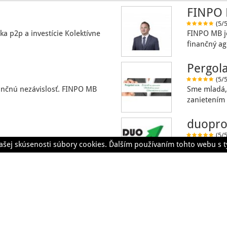
FINPO 
(5/5
ka p2p a investície Kolektívne
FINPO MB j
finančný ag
Pergola
(5/5
nančnú nezávislosť. FINPO MB
Sme mladá, 
zanietením 
duopro
(5/5
ašej skúsenosti súbory cookies. Ďalším používaním tohto webu s t
nálna realitná kancelária, ktorá
Kvalita,kom
vás komple
encie
Príbehy
Kategórie
Časté otázky
Pomoc
Cenník
Všeobecné
© 2012-2026 zariadim.sk. All rights reserved.