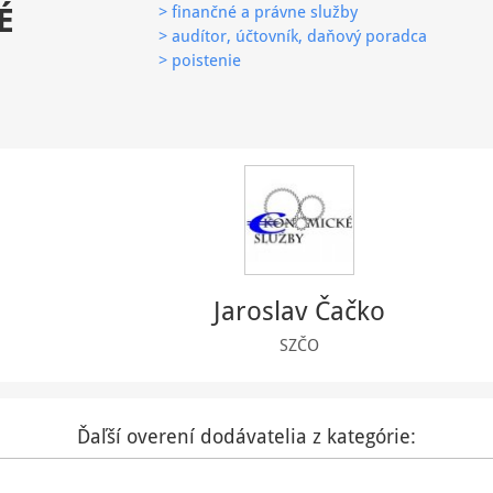
É
> finančné a právne služby
> audítor, účtovník, daňový poradca
> poistenie
Jaroslav Čačko
SZČO
Ďaľší overení dodávatelia z kategórie: