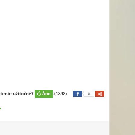
otenie užitočné?
Áno
(1898)
0
>