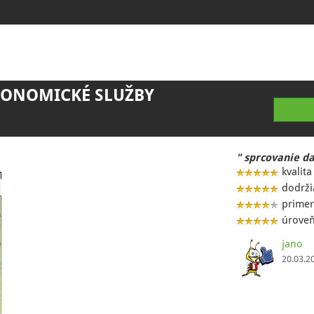
EKONOMICKÉ SLUŽBY
" sprcovanie d
kvalita
dodrži
primer
úroveň
jano
20.03.2