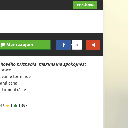
Prihlásenie
Mám záujem
0
aňového priznania, maximalna spokojnost "
 práce
avanie termínov
aná cena
 komunikácie
1
1897
013