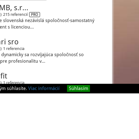
MB, s.r…
)
215 referencií
PRO
e slovenská nezávislá spoločnosť-samostatný
ent s licenciou…
ri sro
)
1 referencia
dynamicky sa rozvíjajúca spoločnosť so
pre profesionalitu v…
fit
)
1 referencia
ým súhlasíte.
Viac informácií
Súhlasím
plexnosť,individuálny prístup Poskytujememe pre
xné služby v…
 podmienky
O nás
Kontakt