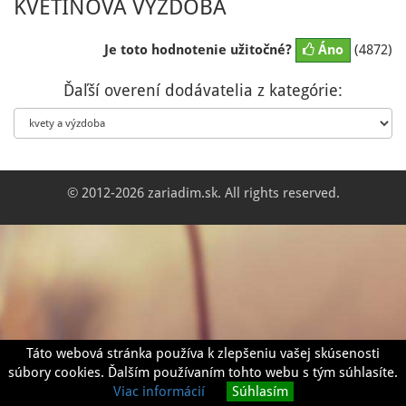
KVETINOVA VÝZDOBA
Je toto hodnotenie užitočné?
Áno
(4872)
Ďaľší overení dodávatelia z kategórie:
© 2012-2026 zariadim.sk. All rights reserved.
Táto webová stránka používa k zlepšeniu vašej skúsenosti
súbory cookies. Ďalším používaním tohto webu s tým súhlasíte.
Viac informácií
Súhlasím