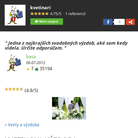
kvetinari
4.75/5
1 referencií
Mám záujem
0
" Jedna z najkrajších svadobných výzdob, aké som kedy
videla. Určite odporúčam. "
basa
06.07.2012
7
35194
(4.8/5)
> kvety a výzdoba