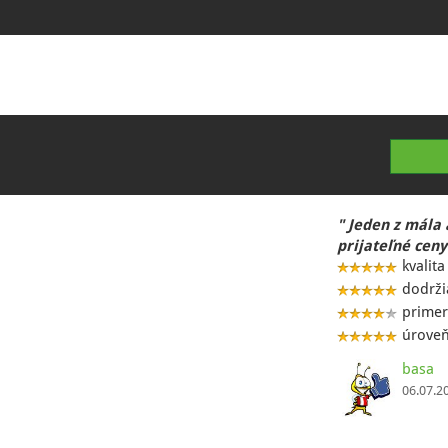
" Jeden z mála 
prijateľné ceny
kvalita
dodrži
primer
úroveň
basa
06.07.2