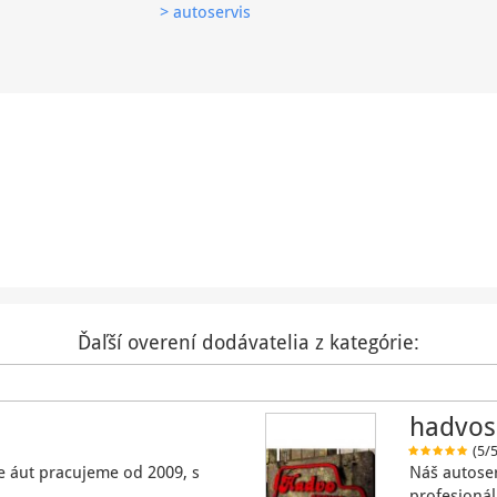
> autoservis
Ďaľší overení dodávatelia z kategórie:
hadvos
(5/5
e áut pracujeme od 2009, s
Náš autoser
profesioná