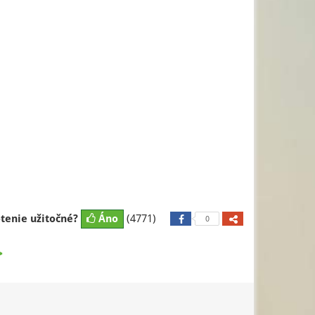
otenie užitočné?
Áno
(4771)
0
>