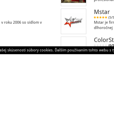
Mstar
(5/5
v roku 2006 so sídlom v
Mstar je fi
dlhoročnej 
ColorSt
(0/5
ašej skúsenosti súbory cookies. Ďalším používaním tohto webu s t
ráme
autodiagnostikou,
Vítajte na
na Sloven
encie
Príbehy
Kategórie
Časté otázky
Pomoc
Cenník
Všeobecné
© 2012-2026 zariadim.sk. All rights reserved.