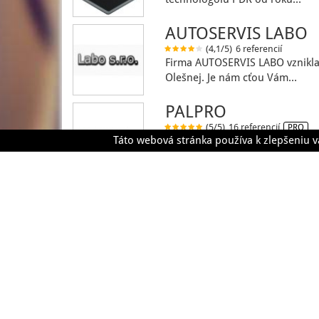
AUTOSERVIS LABO
(4,1/5)
6 referencií
Firma AUTOSERVIS LABO vznikla 
Olešnej. Je nám cťou Vám…
PALPRO
(5/5)
16 referencií
PRO
Táto webová stránka používa k zlepšeniu v
Už viac ako 10 rokov sa zaobe
predajom a montážou…
Zákazky
Dodávatelia
Refer