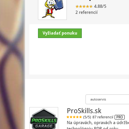
4.88/5
2 referencií
Vyžiadať ponuku
ProSkills.sk
(5/5)
87 referencií
PRO
Na úpravách, opravách a údržb
technológoiu PDR od roku…