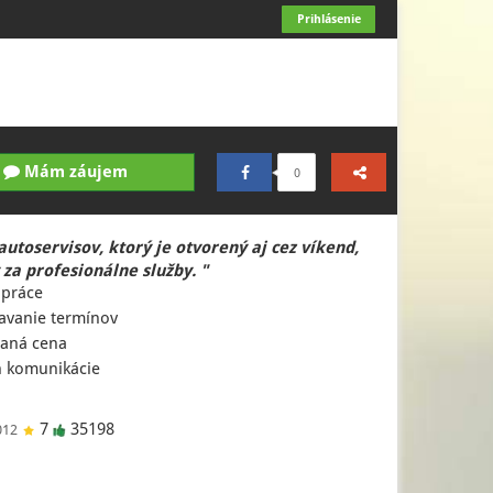
Prihlásenie
Mám záujem
0
autoservisov, ktorý je otvorený aj cez víkend,
 za profesionálne služby. "
 práce
avanie termínov
aná cena
 komunikácie
7
35198
012