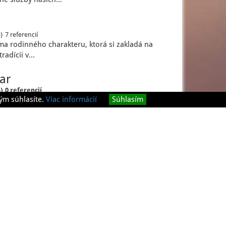
)
7 referencií
rma rodinného charakteru, ktorá si zakladá na
tradícii v…
ar
)
0 referencií
ým súhlasíte.
Viac informácií
Súhlasím
 stránkach spoločnosti ColorStar, ktorá pôsobí
skom trhu ako…
 podmienky
O nás
Kontakt