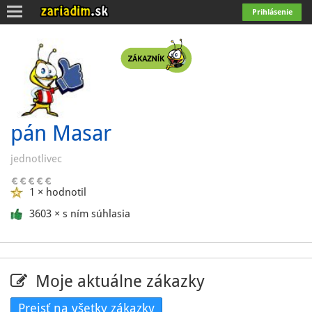
Toggle
Prihlásenie
navigation
pán Masar
jednotlivec
1 × hodnotil
3603 × s ním súhlasia
Moje aktuálne zákazky
Prejsť na všetky zákazky