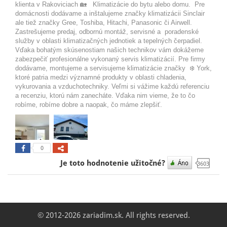
klienta v Rakoviciach 🏡 Klimatizácie do bytu alebo domu. Pre
domácnosti dodávame a inštalujeme značky klimatizácii Sinclair
ale tiež značky Gree, Toshiba, Hitachi, Panasonic či Airwell.
Zastrešujeme predaj, odbornú montáž, servisné a poradenské
služby v oblasti klimatizačných jednotiek a tepelných čerpadiel.
Vďaka bohatým skúsenostiam našich technikov vám dokážeme
zabezpečiť profesionálne vykonaný servis klimatizácií. Pre firmy
dodávame, montujeme a servisujeme klimatizácie značky ❄️ York,
ktoré patria medzi významné produkty v oblasti chladenia,
vykurovania a vzduchotechniky. Veľmi si vážime každú referenciu
a recenziu, ktorú nám zanecháte. Vďaka nim vieme, že to čo
robíme, robíme dobre a naopak, čo máme zlepšiť.
0
Je toto hodnotenie užitočné?
3603
© 2012-2026 zariadim.sk. All rights reserved.