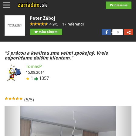
Toggle
Prihlásenie
navigation
Peter Záboj
4.9/5
17 referencií
Mám záujem
0
"S prácou a kvalitou sme veľmi spokojný. Vrelo
odporúčame ďalším klientom."
TomasP
15.08.2014
1
1357
(5/5)
Previous
Next