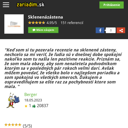
Toggle
Prihlásenie
navigation
Sklenenázástena
4.95/5
151 referencií
Mám záujem
0
"Keď som si tu pozerala recenzie na sklenené zásteny,
nechcelo sa mi veriť, že ľudia sú v dnešnej dobe spokojní
nakoľko som tu našla len pozitívne reakcie. Priznám sa,
že som mala obavy, aby som nenaletela podvodníkom
ktorým sa v posledných pár rokoch veľmi darí. Avšak
môžem povedať, že všetko bolo v najlepšom poriadku a
som spokojná vo všetkých smeroch. Ďakujem a
ospravedlňujem sa ešte raz za pochybnosti ktore som
mala. "
Berger
18.05.2023
1
20837
(5/5)