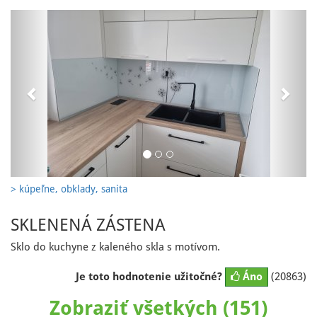
Previous
Next
> kúpeľne, obklady, sanita
SKLENENÁ ZÁSTENA
Sklo do kuchyne z kaleného skla s motívom.
Je toto hodnotenie užitočné?
Áno
(20863)
Zobraziť všetkých (151)