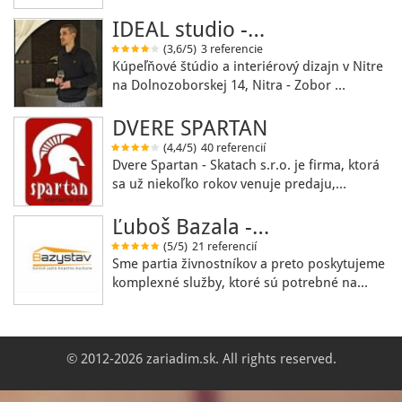
IDEAL studio -…
(3,6/5)
3 referencie
Kúpeľňové štúdio a interiérový dizajn v Nitre
na Dolnozoborskej 14, Nitra - Zobor …
DVERE SPARTAN
(4,4/5)
40 referencií
Dvere Spartan - Skatach s.r.o. je firma, ktorá
sa už niekoľko rokov venuje predaju,…
Ľuboš Bazala -…
(5/5)
21 referencií
Sme partia živnostníkov a preto poskytujeme
komplexné služby, ktoré sú potrebné na…
© 2012-2026 zariadim.sk. All rights reserved.