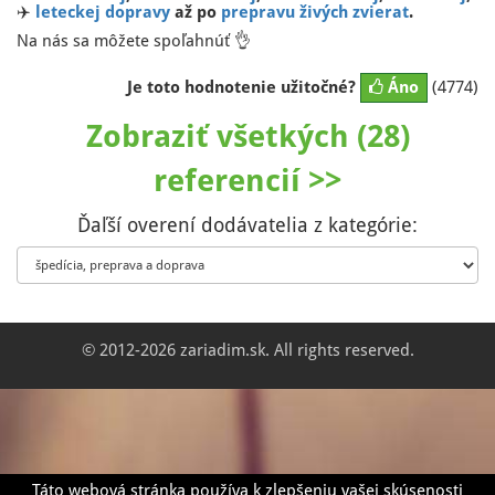
✈️
leteckej dopravy
až po
prepravu živých zvierat
.
Na nás sa môžete spoľahnúť 👌
Je toto hodnotenie užitočné?
Áno
(4774)
Zobraziť všetkých (28)
referencií >>
Ďaľší overení dodávatelia z kategórie:
© 2012-2026 zariadim.sk. All rights reserved.
Táto webová stránka používa k zlepšeniu vašej skúsenosti