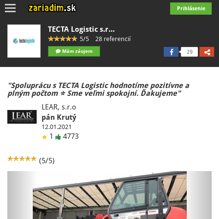
Toggle
Prihlásenie
navigation
TECTA Logistic s.r…
5/5
28 referencií
Mám záujem
29
"Spoluprácu s TECTA Logistic hodnotíme pozitívne a
plným počtom ⭐️ Sme veľmi spokojní. Ďakujeme"
LEAR, s.r.o
pán Krutý
12.01.2021
1
4773
(5/5)
Previous
Next