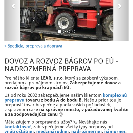
> špedícia, preprava a doprava
DOVOZ A ROZVOZ BÁGROV PO EÚ -
NADROZMERNÁ PREPRAVA
Pre nášho klienta
LEAR, s.r.o
, ktorý sa zaoberá výkupom,
predajom a prenájmom strojov.
Zabezpečujeme dovoz a
rozvoz bágrov po krajinách EÚ.
Už od roku 2002 zabezpečujeme našim klientom
komplexnú
prepravu
tovaru z bodu A do bodu B
. Našou prioritou je
prepraviť tovar bezpečne a podľa vašich požiadaviek,
v správnom čase
na správne miesto, v požadovanej kvalite
a za zodpovedajúcu cenu
👌
Máte záujem o prepravné služby? 📞 Neváhajte nás
kontaktovať
, zabezpečujeme všetky typy prepravy od
vnútroštátnej
,
medzinárodnej
,
nadrozmernej
,
námornej
,