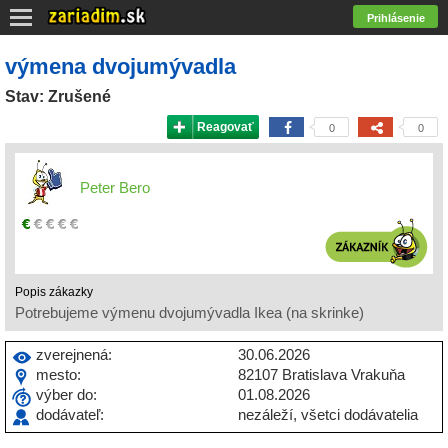
Prihlásenie
výmena dvojumývadla
Stav: Zrušené
Reagovať
0
0
Peter Bero
Popis zákazky
Potrebujeme výmenu dvojumývadla Ikea (na skrinke)
zverejnená:
30.06.2026
mesto:
82107 Bratislava Vrakuňa
výber do:
01.08.2026
dodávateľ:
nezáleží, všetci dodávatelia