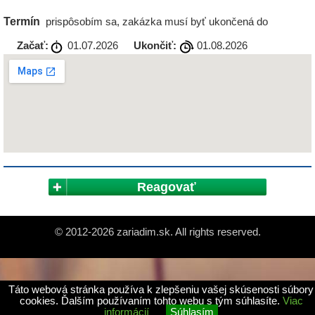
Termín
prispôsobím sa, zakázka musí byť ukončená do
Začať:
01.07.2026
Ukončiť:
01.08.2026
Reagovať
© 2012-2026 zariadim.sk. All rights reserved.
Táto webová stránka používa k zlepšeniu vašej skúsenosti súbory
cookies. Ďalším používaním tohto webu s tým súhlasíte.
Viac
informácií
Súhlasím