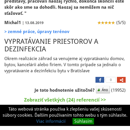
predstavy, pracovali naozaj rýchlo, dokonca skončili ešte
skôr ako sme sa dohodli. Naozaj sa nemôžem na nič
sťažovať. "
Michal1
(5/5)
| 13.08.2019
> zemné práce, úpravy terénov
VYPRATÁVANIE PRIESTOROV A
DEZINFEKCIA
Okrem realizácie záhrad sa venujeme aj vypratávaniu domov,
bytov, kancelárii alebo firiem. V tomto prípade sa jednalo o
vypratávanie a dezinfekciu bytu v Bratislave
0
Je toto hodnotenie užitočné?
(19952)
Zobraziť všetkých (24) referencií >>
Táto webová stránka používa k zlepšeniu vašej skúsenosti
súbory cookies. Ďalším používaním tohto webu s tým súhlasíte.
Pridať referenciu
Viac informácií
Súhlasím