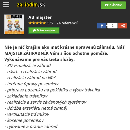
Toggle
Prihlásenie
navigation
AB majster
5/5
24 referencií
2
Mám záujem
Nie je nič krajšie ako mať krásne upravenú záhradu. Náš
MAJSTER ZÁHRADNÍK Vám s ňou ochotne pomôže.
Vykonávame pre vás tieto služby:
- 3D vizualizácie záhrad
- návrh a realizácia záhrad
- realizácia záhrad na kľúč
- terénne úpravy pozemkov
- príprava pozemku na pokládku a výsev trávnika
- zakladanie trávnikov
- realizácia a servis závlahových systémov
- údržba exteriéru (letná,zimná)
- vertikutácia trávnikov
- kosenie pozemkov
- rýľovanie a oranie záhrad