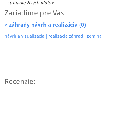
- strihanie živých plotov
Zariadime pre Vás:
> záhrady návrh a realizácia (0)
|
|
návrh a vizualizácia
realizácie záhrad
zemina
+3
Recenzie: