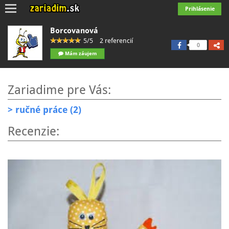
Toggle
Prihlásenie
navigation
Borcovanová
5/5
2 referencií
0
Mám záujem
Zariadime pre Vás:
> ručné práce (2)
Recenzie: