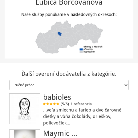
Ľubica Borcovanová
Naše služby ponúkame v nasledovných okresoch:
Ďaľší overení dodávatelia z kategórie:
babioles
(5/5)
1 referencia
...veľa smiechu a farieb a dve čarovné
dietky a vôňa čokolády, orieškov,
polievočiek…
Maymic-…