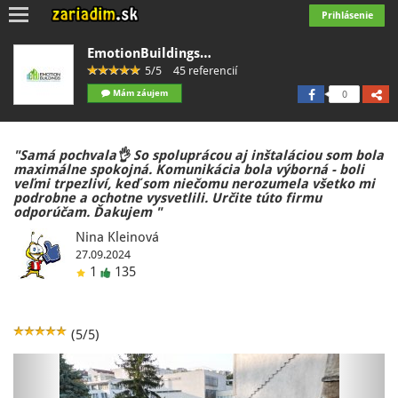
Toggle
Prihlásenie
navigation
EmotionBuildings…
5/5
45 referencií
Mám záujem
0
"Samá pochvala👌 So spoluprácou aj inštaláciou som bola
maximálne spokojná. Komunikácia bola výborná - boli
veľmi trpezliví, keď som niečomu nerozumela všetko mi
podrobne a ochotne vysvetlili. Určite túto firmu
odporúčam. Ďakujem "
Nina Kleinová
27.09.2024
1
135
(5/5)
Previous
Next