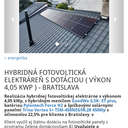
> energetika
HYBRIDNÁ FOTOVOLTICKÁ
ELEKTRÁREŇ S DOTÁCIOU ( VÝKON
4,05 KWP ) - BRATISLAVA
Realizácia hybridnej fotovoltickej elektrárne s výkonom
4,05 kWp, s hybridným meničom
GoodWe 6,5K-
ET plus
,
batériou
Pylontech Force H2
a špičkovými solárnymi
panelmi
Trina Vertex S+ TSM-450NEG9R.28 450Wp
s
účinnosťou 22,5%
pre klienta z Bratislavy
☀️
Klient využil aj štátnu dotáciu na fotovoltické panely z
programu Zelená domácnostiam 💶
Uvažujete o