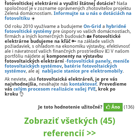
fotovoltickej elektrárni a využití štátnej dotácie?
Naša
spoločnosť je v zozname oprávnených zhotoviteľov projektu
Zelená domácnostiam.
Informujte sa u nás o dotáciách na
fotovoltiku
☀️
Od roku 2010 využívame a budujeme
On-Grid
a
hybridné
fotovoltické systémy
pre úspory vo vašich domácnostiach,
firmách a iných komerčných budovách 🏡
Fotovoltické
elektrárne budujeme na kľúč
🔑 na základe vašich
požiadaviek, s ohľadom na ekonomiku výstavby, efektívnosť
ale i návratnosť vašich finančných prostriedkov 💶 V našom
portfóliu nájdete aj
komponenty na výstavbu
fotovoltaických elektrární
-
fotovoltické panely
,
meniče
fotovoltaických systémov
,
batérie fotovoltaických
systémov
, ale aj
nabíjacie stanice pre elektromobily
.
Ak neviete, aká
fotovoltaická elektráreň, je pre vás
najvhodnejšia,
neváhajte nás
kontaktovať
.
Prevedieme
vás
celým procesom realizácie vašej FVE
, krok po
kroku
👌
Je toto hodnotenie užitočné?
Áno
(136)
Zobraziť všetkých (45)
referencií >>