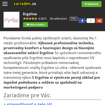
Toggle
Prihlásenie
navigation
Ergoline
4.98/5
36 referencií
PRO
0
Mám záujem
Ponúkame širokú paletu špičkových solárií, skutočnej No.1
medzi profesionálmi.
Výkonná profesionálna technika,
prvotriedny komfort a fascinujúci design sú hlavnými
ukazovateľmi solárií Ergoline
So spôsobom rovnomerného
opaľovania píše Ergoline novú kapitolu v napredovaní UV
technológií. Pôsobivým príkladom mimoriadnej
kompetentnosti značky Ergoline sú ultra –sklenené opaľovače
tváre tretej generácie, ktoré prinášajú ešte lepší odrazový a
transmisný výkon.
S Ergoline si vytvárate pevný základ pre
úspešné podnikanie a môžete sa spoľahnúť na
marketingovú podporu
Zariadime pre Vás:
> starostlivosť o telo (4)