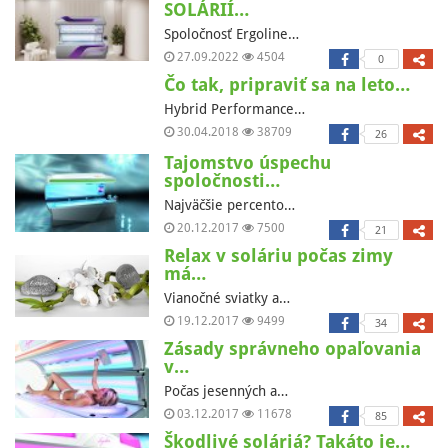
SOLÁRIÍ…
Spoločnosť Ergoline…
27.09.2022
4504
0
Čo tak, pripraviť sa na leto…
Hybrid Performance…
30.04.2018
38709
26
Tajomstvo úspechu
spoločnosti…
Najväčšie percento…
20.12.2017
7500
21
Relax v soláriu počas zimy
má…
Vianočné sviatky a…
19.12.2017
9499
34
Zásady správneho opaľovania
v…
Počas jesenných a…
03.12.2017
11678
85
Škodlivé soláriá? Takáto je…