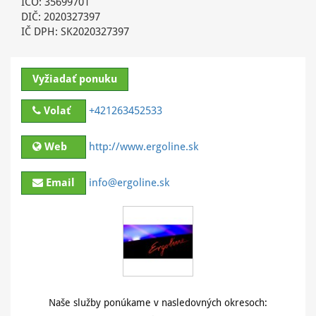
IČO: 35699701
DIČ: 2020327397
IČ DPH: SK2020327397
Vyžiadať ponuku
Volať
+421263452533
Web
http://www.ergoline.sk
Email
info@ergoline.sk
Naše služby ponúkame v nasledovných okresoch: