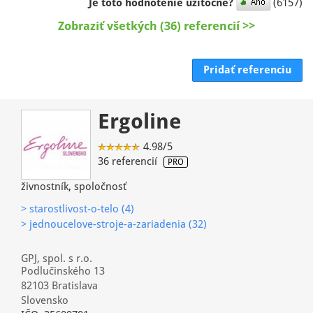
Je toto hodnotenie užitočné?
(6157)
Zobraziť všetkých (36) referencií >>
Pridať referenciu
Ergoline
4.98/5
36 referencií
PRO
živnostník, spoločnosť
> starostlivost-o-telo (4)
> jednoucelove-stroje-a-zariadenia (32)
GPJ, spol. s r.o.
Podlučinského 13
82103 Bratislava
Slovensko