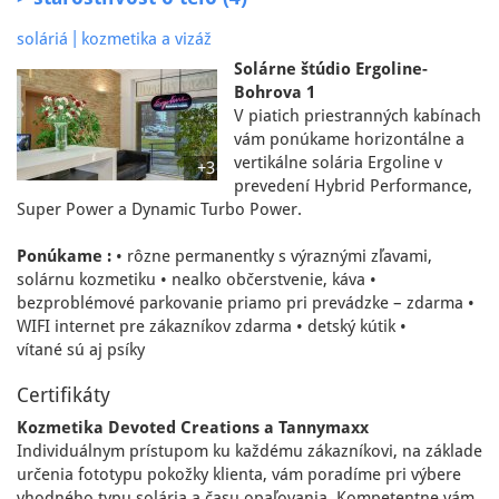
|
soláriá
kozmetika a vizáž
Solárne štúdio Ergoline-
Bohrova 1
V piatich priestranných kabínach
vám ponúkame horizontálne a
vertikálne solária Ergoline v
+3
prevedení Hybrid Performance,
Super Power a Dynamic Turbo Power.
Ponúkame :
• rôzne permanentky s výraznými zľavami,
solárnu kozmetiku • nealko občerstvenie, káva •
bezproblémové parkovanie priamo pri prevádzke – zdarma •
WIFI internet pre zákazníkov zdarma • detský kútik •
vítané sú aj psíky
Certifikáty
Kozmetika Devoted Creations a Tannymaxx
Individuálnym prístupom ku každému zákazníkovi, na základe
určenia fototypu pokožky klienta, vám poradíme pri výbere
vhodného typu solária a času opaľovania. Kompetentne vám