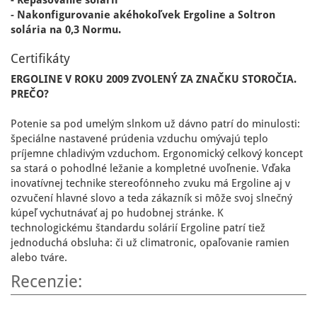
- Repasovanie solárií
- Nakonfigurovanie akéhokoľvek Ergoline a Soltron
solária na 0,3 Normu.
Certifikáty
ERGOLINE V ROKU 2009 ZVOLENÝ ZA ZNAČKU STOROČIA.
PREČO?
Potenie sa pod umelým slnkom už dávno patrí do minulosti:
špeciálne nastavené prúdenia vzduchu omývajú teplo
príjemne chladivým vzduchom. Ergonomický celkový koncept
sa stará o pohodlné ležanie a kompletné uvoľnenie. Vďaka
inovatívnej technike stereofónneho zvuku má Ergoline aj v
ozvučení hlavné slovo a teda zákazník si môže svoj slnečný
kúpeľ vychutnávať aj po hudobnej stránke. K
technologickému štandardu solárií Ergoline patrí tiež
jednoduchá obsluha: či už climatronic, opaľovanie ramien
alebo tváre.
Recenzie: