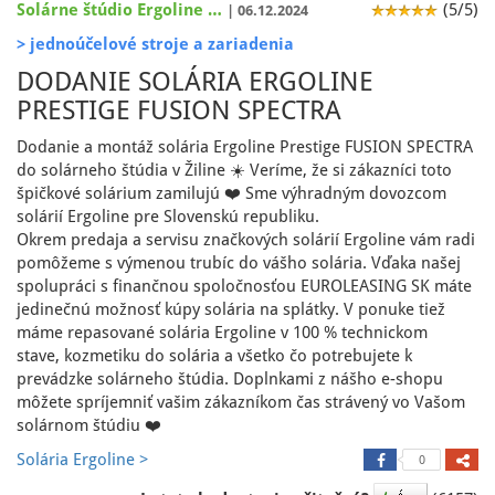
Solárne štúdio Ergoline …
(5/5)
| 06.12.2024
> jednoúčelové stroje a zariadenia
DODANIE SOLÁRIA ERGOLINE
PRESTIGE FUSION SPECTRA
Dodanie a montáž solária Ergoline Prestige FUSION SPECTRA
do solárneho štúdia v Žiline ☀️ Veríme, že si zákazníci toto
špičkové solárium zamilujú ❤️ Sme výhradným dovozcom
solárií Ergoline pre Slovenskú republiku.
Okrem predaja a servisu značkových solárií Ergoline vám radi
pomôžeme s výmenou trubíc do vášho solária. Vďaka našej
spolupráci s finančnou spoločnosťou EUROLEASING SK máte
jedinečnú možnosť kúpy solária na splátky. V ponuke tiež
máme repasované solária Ergoline v 100 % technickom
stave, kozmetiku do solária a všetko čo potrebujete k
prevádzke solárneho štúdia. Doplnkami z nášho e-shopu
môžete spríjemniť vašim zákazníkom čas strávený vo Vašom
solárnom štúdiu ❤️
Solária Ergoline >
0