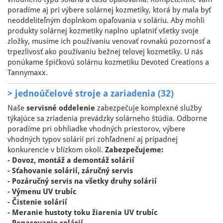
poradíme aj pri výbere solárnej kozmetiky, ktorá by mala byť
neoddeliteľným doplnkom opaľovania v soláriu. Aby mohli
produkty solárnej kozmetiky naplno uplatniť všetky svoje
zložky, musíme ich používaniu venovať rovnakú pozornosť a
trpezlivosť ako používaniu bežnej telovej kozmetiky. U nás
ponúkame špičkovú solárnu kozmetiku Devoted Creations a
Tannymaxx.
> jednoúčelové stroje a zariadenia (32)
Naše
servisné oddelenie
zabezpečuje komplexné služby
týkajúce sa zriadenia prevádzky solárneho štúdia. Odborne
poradíme pri obhliadke vhodných priestorov, výbere
vhodných typov solárií pri zohľadnení aj prípadnej
konkurencie v blízkom okolí.
Zabezpečujeme:
- Dovoz, montáž a demontáž solárií
- Sťahovanie solárií, záručný servis
- Pozáručný servis na všetky druhy solárií
- Výmenu UV trubíc
- Čistenie solárií
- Meranie hustoty toku žiarenia UV trubíc