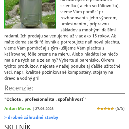
skleníku ( alebo vo fóliovníku),
vieme Vám pomôcť pri
rozhodovaní s jeho výberom,
umiestnením , prípravou
+4
základov a mnohými ďalšími
radami. Ich predaju sa venujeme už viac ako 15 rokov. Ak
máte doma starší fóliovník a potrebujete naň novú plachtu,
vieme Vám pomôcť aj s tým -ušijeme Vám plachtu z
kašírovanej fólie presne na mieru. Alebo hľadáte iba niečo
malé na rýchlenie zeleniny? Vyberte si parenisko. Okrem
týchto produktov, nájdete v našej ponuke aj ďalšie užitočné
veci, napr. kvalitné pozinkované kompostéry, stojany na
drevo a vodný gril.
Recenzie:
"Ochota , profesionalita , spoľahlivosť "
Anton Marec
(5/5)
| 27.06.2025
> drobné záhradné stavby
SKLENÍK