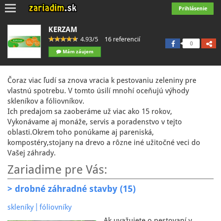
Toggle
Prihlásenie
navigation
KERZAM
4.93/5
16 referencií
0
Mám záujem
Čoraz viac ľudí sa znova vracia k pestovaniu zeleniny pre
vlastnú spotrebu. V tomto úsilí mnohí oceňujú výhody
skleníkov a fóliovníkov.
Ich predajom sa zaoberáme už viac ako 15 rokov,
Vykonávame aj monáže, servis a poradenstvo v tejto
oblasti.Okrem toho ponúkame aj pareniská,
kompostéry,stojany na drevo a rôzne iné užitočné veci do
Vašej záhrady.
Zariadime pre Vás:
> drobné záhradné stavby (15)
|
skleníky
fóliovníky
Ak uvažujete o pestovaní v