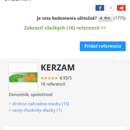
0
Je toto hodnotenie užitočné?
(1775)
Zobraziť všetkých (16) referencií >>
Pridať referenciu
KERZAM
4.93/5
16 referencií
živnostník, spoločnosť
> drobne-zahradne-stavby (15)
> cesty-chodniky-dlazby (1)