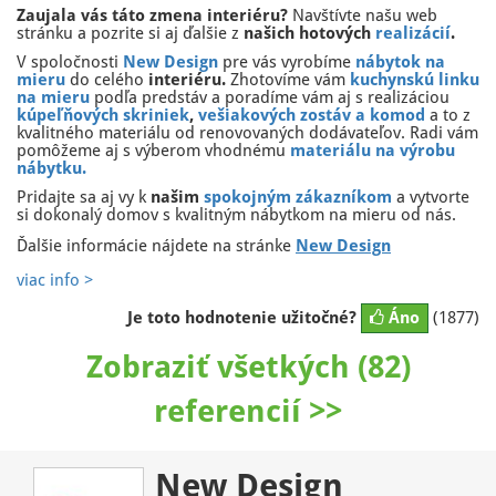
Zaujala vás táto zmena interiéru?
Navštívte našu web
stránku a pozrite si aj ďalšie z
našich hotových
realizácií
.
V spoločnosti
New Design
pre vás vyrobíme
nábytok na
mieru
do celého
interiéru.
Zhotovíme vám
kuchynskú linku
na mieru
podľa predstáv a poradíme vám aj s realizáciou
kúpeľňových skriniek
,
vešiakových zostáv a komod
a to z
kvalitného materiálu od renovovaných dodávateľov. Radi vám
pomôžeme aj s výberom vhodnému
materiálu na výrobu
nábytku
.
Pridajte sa aj vy k
našim
spokojným zákazníkom
a vytvorte
si dokonalý domov s kvalitným nábytkom na mieru od nás.
Ďalšie informácie nájdete na stránke
New Design
viac info >
Je toto hodnotenie užitočné?
Áno
(1877)
Zobraziť všetkých (82)
referencií >>
New Design