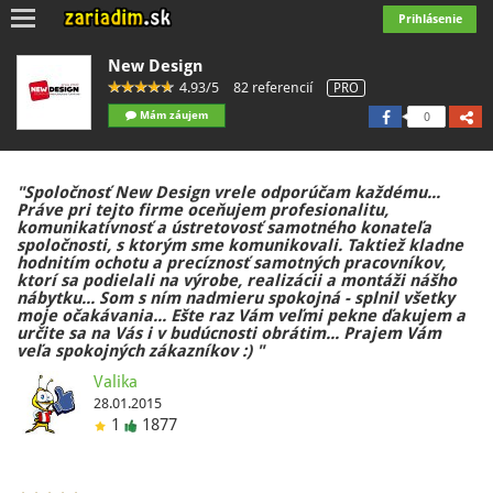
Toggle
Prihlásenie
navigation
New Design
4.93/5
82 referencií
PRO
Mám záujem
0
"Spoločnosť New Design vrele odporúčam každému...
Práve pri tejto firme oceňujem profesionalitu,
komunikatívnosť a ústretovosť samotného konateľa
spoločnosti, s ktorým sme komunikovali. Taktiež kladne
hodnitím ochotu a precíznosť samotných pracovníkov,
ktorí sa podielali na výrobe, realizácii a montáži nášho
nábytku... Som s ním nadmieru spokojná - splnil všetky
moje očakávania... Ešte raz Vám veľmi pekne ďakujem a
určite sa na Vás i v budúcnosti obrátim... Prajem Vám
veľa spokojných zákazníkov :) "
Valika
28.01.2015
1
1877