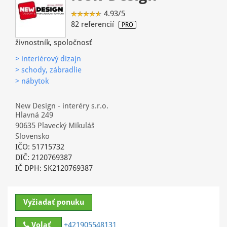
4.93/5
82 referencií
PRO
živnostník, spoločnosť
> interiérový dizajn
> schody, zábradlie
> nábytok
New Design - interéry s.r.o.
Hlavná 249
90635 Plavecký Mikuláš
Slovensko
IČO: 51715732
DIČ: 2120769387
IČ DPH: SK2120769387
Vyžiadať ponuku
Volať
+421905548131