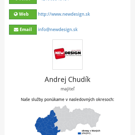
Web
http://www.newdesign.sk
Email
info@newdesign.sk
Andrej Chudík
majiteľ
Naše služby ponúkame v nasledovných okresoch: