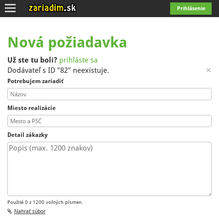
Toggle
Prihlásenie
navigation
Nová požiadavka
Už ste tu boli?
prihláste sa
×
Dodávateľ s ID "82" neexistuje.
Potrebujem zariadiť
Miesto realizácie
Detail zákazky
Použité 0 z 1200 voľných písmen.
Nahrať súbor