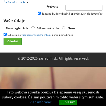
Ďalšie informácie
▼
Pozývate
Zákazka bude viditeľná pre všetkých dodávateľov
Vaše údaje
Nová registrácia:
Súkromná osoba
Firma
Súhlasím so
všeobecnými podmienkami
portálu zariadim.sk
© 2012-2026 zariadim.sk. All rights reserved.
Táto webová stránka používa k zlepšeniu vašej skúsenosti
súbory cookies. Ďalším používaním tohto webu s tým súhlasíte.
Viac informácií
Súhlasím