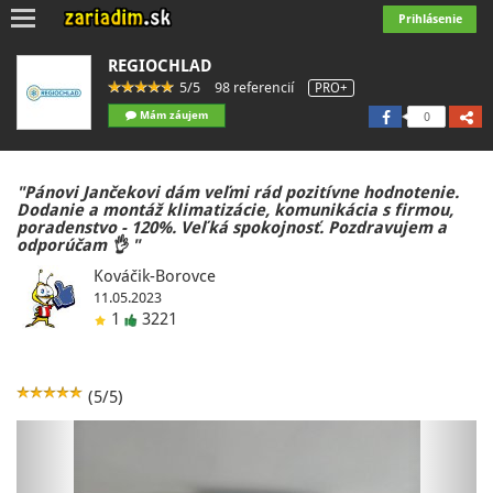
Toggle
Prihlásenie
navigation
REGIOCHLAD
5/5
98 referencií
PRO+
Mám záujem
0
"Pánovi Jančekovi dám veľmi rád pozitívne hodnotenie.
Dodanie a montáž klimatizácie, komunikácia s firmou,
poradenstvo - 120%. Veľká spokojnosť. Pozdravujem a
odporúčam 👌 "
Kováčik-Borovce
11.05.2023
1
3221
(5/5)
Previous
Next