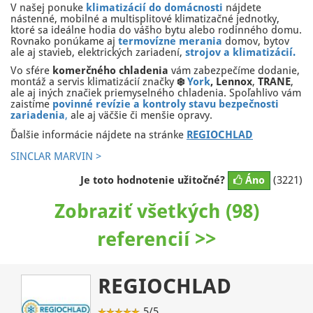
V našej ponuke
klimatizácií do domácnosti
nájdete
nástenné, mobilné a multisplitové klimatizačné jednotky,
ktoré sa ideálne hodia do vášho bytu alebo rodinného domu.
Rovnako ponúkame aj
termovízne merania
domov, bytov
ale aj stavieb, elektrických zariadení,
strojov a klimatizácií.
Vo sfére
komerčného chladenia
vám zabezpečíme dodanie,
montáž a servis klimatizácií značky
❄️
York
,
L
ennox
,
TRANE
,
ale aj iných značiek priemyselného chladenia. Spoľahlivo vám
zaistíme
povinné revízie a kontroly stavu bezpečnosti
zariadenia
,
ale aj väčšie či menšie opravy.
Ďalšie informácie nájdete na stránke
REGIOCHLAD
SINCLAR MARVIN >
Je toto hodnotenie užitočné?
Áno
(3221)
Zobraziť všetkých (98)
referencií >>
REGIOCHLAD
5/5