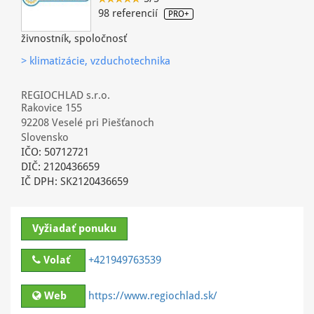
98 referencií
PRO+
živnostník, spoločnosť
> klimatizácie, vzduchotechnika
REGIOCHLAD s.r.o.
Rakovice 155
92208 Veselé pri Piešťanoch
Slovensko
IČO: 50712721
DIČ: 2120436659
IČ DPH: SK2120436659
Vyžiadať ponuku
Volať
+421949763539
Web
https://www.regiochlad.sk/