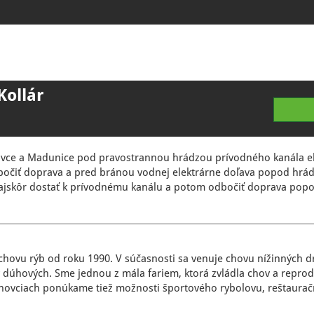
Kollár
ovce a Madunice pod pravostrannou hrádzou prívodného kanála el
bočiť doprava a pred bránou vodnej elektrárne doľava popod hr
 najskôr dostať k prívodnému kanálu a potom odbočiť doprava po
chovu rýb od roku 1990. V súčasnosti sa venuje chovu nížinných d
úhových. Sme jednou z mála fariem, ktorá zvládla chov a reprod
hovciach ponúkame tiež možnosti športového rybolovu, reštauračn