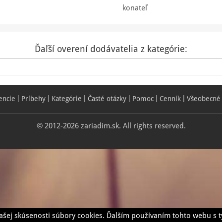
konateľ
Ďaľší overení dodávatelia z kategórie:
encie
Príbehy
Kategórie
Časté otázky
Pomoc
Cenník
Všeobecné
© 2012-2026 zariadim.sk. All rights reserved.
ašej skúsenosti súbory cookies. Ďalším používaním tohto webu s t