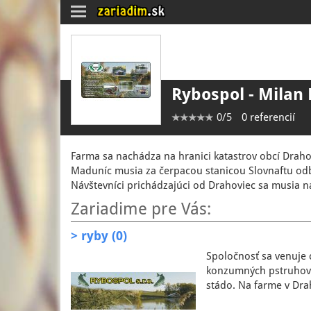
Toggle
navigation
Rybospol - Milan 
0/5
0 referencií
Farma sa nachádza na hranici katastrov obcí Drah
Maduníc musia za čerpacou stanicou Slovnaftu od
Návštevníci prichádzajúci od Drahoviec sa musia
Zariadime pre Vás:
> ryby (0)
Spoločnosť sa venuje 
konzumných pstruhov d
stádo. Na farme v Dra