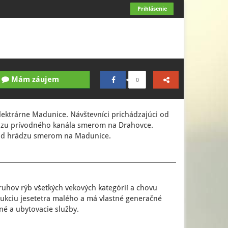
Prihlásenie
Mám záujem
0
ektrárne Madunice. Návštevníci prichádzajúci od
ádzu prívodného kanála smerom na Drahovce.
pod hrádzu smerom na Madunice.
ruhov rýb všetkých vekových kategórií a chovu
ukciu jesetetra malého a má vlastné generačné
é a ubytovacie služby.