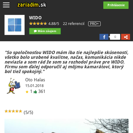
Toggle
Prihlásenie
navigation
WIDO
4.88/5
22 referencií
PRO+
Mám záujem
0
"So spoločnosťou WIDO mám iba tie najlepšie skúsenosti,
všetko bolo urobené kvalitne, načas, komunikácia nikde
neviazla a som rád že som sa rozhodol práve pre WIDO.
Firmu som ďalej odporučil aj môjmu kamarátovi, ktorý
bol tiež spokojný."
Oto Halas
15.01.2018
1
361
(5/5)