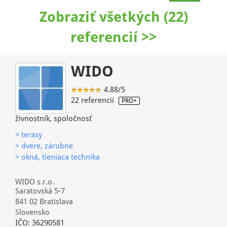
Zobraziť všetkých (22)
referencií >>
WIDO
4.88/5
22 referencií
PRO+
živnostník, spoločnosť
> terasy
> dvere, zárubne
> okná, tieniaca technika
WIDO s.r.o.
Saratovská 5-7
841 02 Bratislava
Slovensko
IČO: 36290581