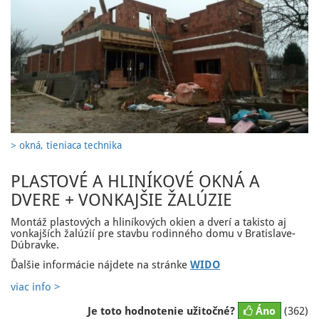
> okná, tieniaca technika
PLASTOVÉ A HLINÍKOVÉ OKNÁ A
DVERE + VONKAJŠIE ŽALÚZIE
Montáž plastových a hliníkových okien a dverí a takisto aj
vonkajších žalúzií pre stavbu rodinného domu v Bratislave-
Dúbravke.
Ďalšie informácie nájdete na stránke
WIDO
viac info >
Je toto hodnotenie užitočné?
Áno
(362)