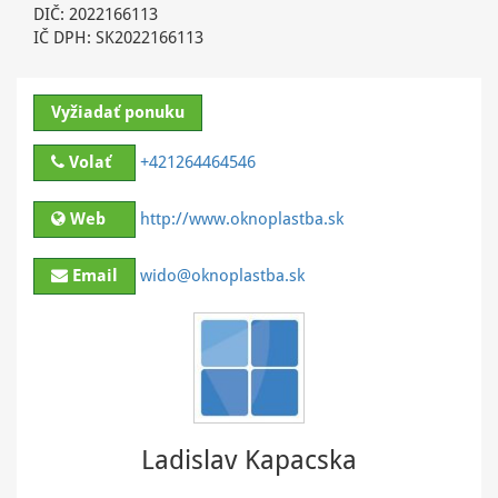
DIČ: 2022166113
IČ DPH: SK2022166113
Vyžiadať ponuku
Volať
+421264464546
Web
http://www.oknoplastba.sk
Email
wido@oknoplastba.sk
Ladislav Kapacska