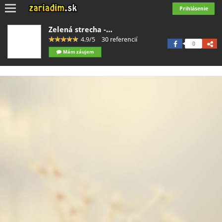
Toggle
Prihlásenie
navigation
Zelená strecha -…
4.9/5
30 referencií
0
Mám záujem