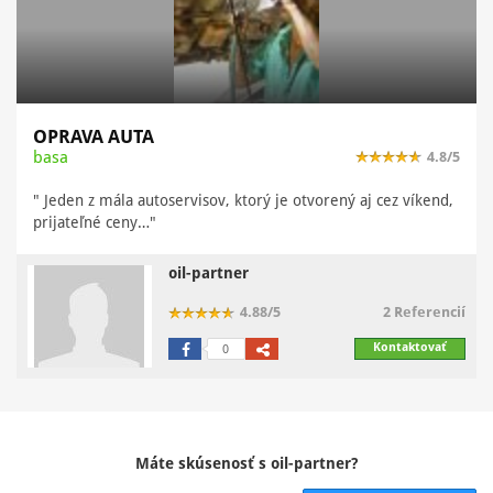
OPRAVA AUTA
basa
4.8/5
" Jeden z mála autoservisov, ktorý je otvorený aj cez víkend,
prijateľné ceny…"
oil-partner
4.88/5
2 Referencií
Kontaktovať
0
Máte skúsenosť s oil-partner?