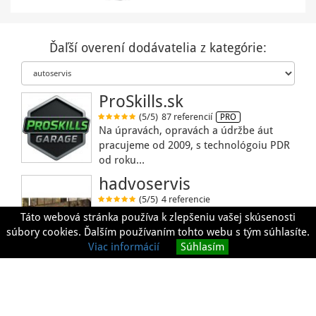
Ďaľší overení dodávatelia z kategórie:
ProSkills.sk
(5/5)
87 referencií
PRO
Na úpravách, opravách a údržbe áut
pracujeme od 2009, s technológoiu PDR
od roku…
hadvoservis
(5/5)
4 referencie
Náš autoservis a pneuservis Vám
Táto webová stránka používa k zlepšeniu vašej skúsenosti
ponúka kvalitné a profesionálne služby
súbory cookies. Ďalším používaním tohto webu s tým súhlasíte.
našich…
Viac informácií
Súhlasím
AUTOSERVIS LABO
(4,1/5)
6 referencií
Firma AUTOSERVIS LABO vznikla v roku
2006 so sídlom v Olešnej. Je nám cťou