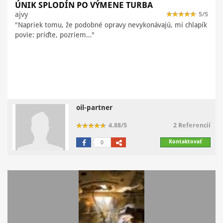
ÚNIK SPLODÍN PO VÝMENE TURBA
ajvy
5/5
"Napriek tomu, že podobné opravy nevykonávajú, mi chlapík
povie: príďte, pozriem…"
oil-partner
4.88/5
2 Referencií
Kontaktovať
0