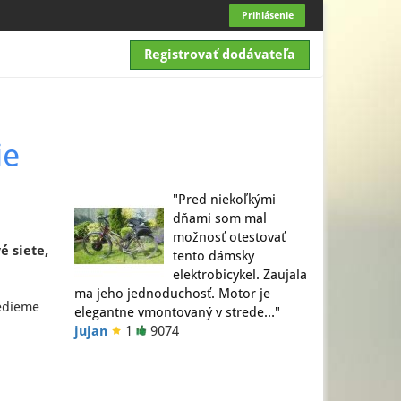
Prihlásenie
Registrovať dodávateľa
ie
"Pred niekoľkými
dňami som mal
možnosť otestovať
é siete,
tento dámsky
elektrobicykel. Zaujala
ma jeho jednoduchosť. Motor je
vedieme
elegantne vmontovaný v strede…"
jujan
1
9074