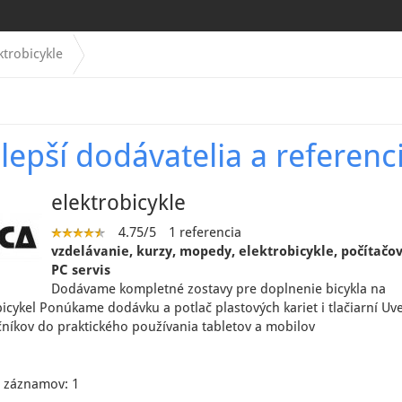
trobicykle
lepší dodávatelia a referenc
elektrobicykle
4.75/5
1 referencia
vzdelávanie, kurzy, mopedy, elektrobicykle, počítačov
PC servis
Dodávame kompletné zostavy pre doplnenie bicykla na
bicykel Ponúkame dodávku a potlač plastových kariet i tlačiarní U
čníkov do praktického používania tabletov a mobilov
 záznamov: 1