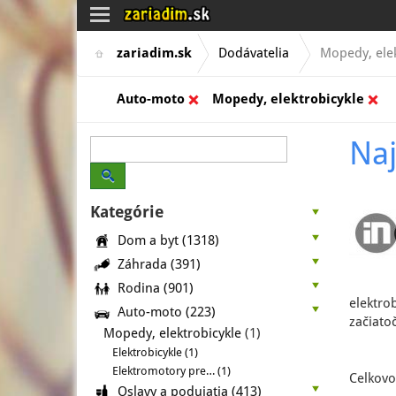
Toggle
navigation
zariadim.sk
Dodávatelia
Mopedy, elek
Auto-moto
Mopedy, elektrobicykle
Naj
Kategórie
Dom a byt
(1318)
Záhrada
(391)
Rodina
(901)
elektro
Auto-moto
(223)
začiato
Mopedy, elektrobicykle
(1)
Elektrobicykle (1)
Elektromotory pre… (1)
Celkovo
Oslavy a podujatia
(413)