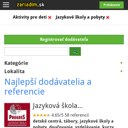
Toggle
Prihlásenie
navigation
Aktivity pre deti
Jazykové školy a pobyty
Registrovať dodávateľa
Kategórie
Lokalita
Najlepší dodávatelia a
referencie
Jazyková škola…
4.65/5
58 referencií
detské centrá, tábory, jazykové školy a
pobyty, doučovanie, vzdelávanie, kurzy,