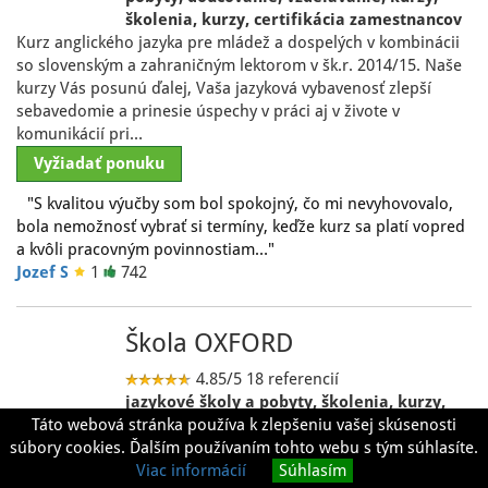
školenia, kurzy, certifikácia zamestnancov
Kurz anglického jazyka pre mládež a dospelých v kombinácii
so slovenským a zahraničným lektorom v šk.r. 2014/15. Naše
kurzy Vás posunú ďalej, Vaša jazyková vybavenosť zlepší
sebavedomie a prinesie úspechy v práci aj v živote v
komunikácií pri…
Vyžiadať ponuku
"S kvalitou výučby som bol spokojný, čo mi nevyhovovalo,
bola nemožnosť vybrať si termíny, keďže kurz sa platí vopred
a kvôli pracovným povinnostiam…"
Jozef S
1
742
Škola OXFORD
4.85/5
18 referencií
jazykové školy a pobyty, školenia, kurzy,
Táto webová stránka používa k zlepšeniu vašej skúsenosti
certifikácia zamestnancov, preklady a
súbory cookies. Ďalším používaním tohto webu s tým súhlasíte.
tlmočenie,
HOVORTE ANGLICKY 4X RÝCHLEJŠIE!!! ŽIADNE DOMÁCE
Viac informácií
Súhlasím