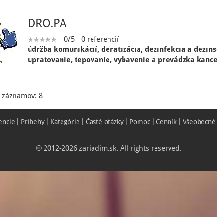
DRO.PA
0/5
0 referencií
údržba komunikácií, deratizácia, dezinfekcia a dezins
upratovanie, tepovanie, vybavenie a prevádzka kance
 záznamov: 8
encie
Príbehy
Kategórie
Časté otázky
Pomoc
Cenník
Všeobecné
© 2012-2026 zariadim.sk. All rights reserved.