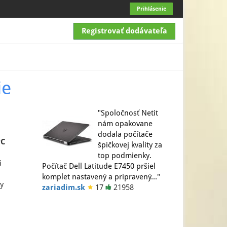
Prihlásenie
Registrovať dodávateľa
ie
"Spoločnosť Netit
nám opakovane
dodala počítače
PC
špičkovej kvality za
top podmienky.
i
Počítač Dell Latitude E7450 pršiel
komplet nastavený a pripravený…"
y
zariadim.sk
17
21958