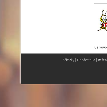
Celkovo
Zákazky
Dodávatelia
Refer