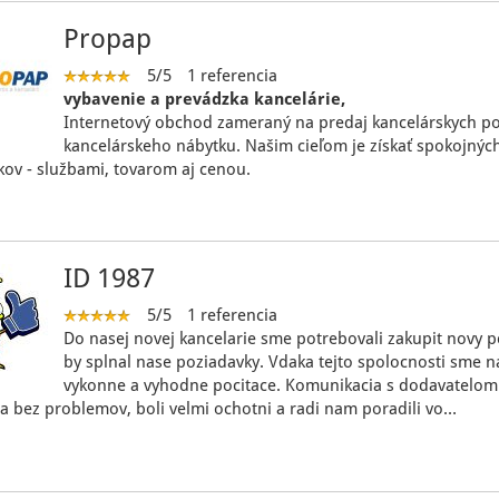
Propap
5/5
1 referencia
vybavenie a prevádzka kancelárie,
Internetový obchod zameraný na predaj kancelárskych po
kancelárskeho nábytku. Našim cieľom je získať spokojnýc
kov - službami, tovarom aj cenou.
ID 1987
5/5
1 referencia
Do nasej novej kancelarie sme potrebovali zakupit novy pc
by splnal nase poziadavky. Vdaka tejto spolocnosti sme na
vykonne a vyhodne pocitace. Komunikacia s dodavatelom
a bez problemov, boli velmi ochotni a radi nam poradili vo…