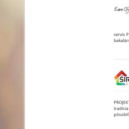
servis P
bakalár
PROJEKT
tradíci
pôsobiť