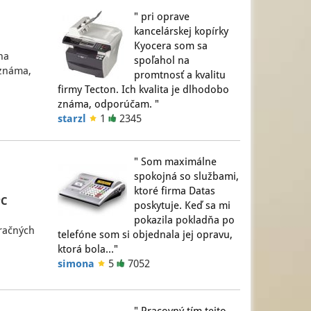
" pri oprave
kancelárskej kopírky
Kyocera som sa
na
spoľahol na
 známa,
promtnosť a kvalitu
firmy Tecton. Ich kvalita je dlhodobo
známa, odporúčam. "
starzl
1
2345
" Som maximálne
spokojná so službami,
ktoré firma Datas
PC
poskytuje. Keď sa mi
pokazila pokladňa po
tračných
telefóne som si objednala jej opravu,
ktorá bola…"
simona
5
7052