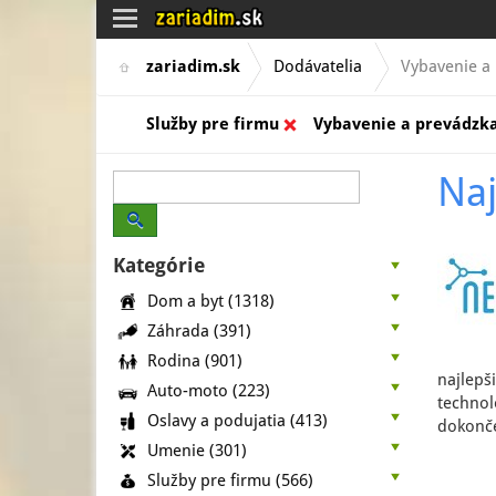
Toggle
navigation
zariadim.sk
Dodávatelia
Vybavenie a 
Služby pre firmu
Vybavenie a prevádzka
Naj
Kategórie
Dom a byt
(1318)
Záhrada
(391)
Rodina
(901)
najlepš
Auto-moto
(223)
technoló
Oslavy a podujatia
(413)
dokonče
Umenie
(301)
Služby pre firmu
(566)