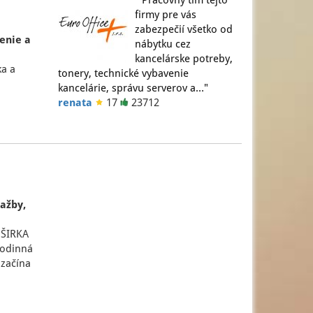
" Pracovný tím tejto
firmy pre vás
zabezpečií všetko od
venie a
nábytku cez
kancelárske potreby,
ka a
tonery, technické vybavenie
kancelárie, správu serverov a…"
renata
17
23712
ažby,
 ŠIRKA
rodinná
 začína