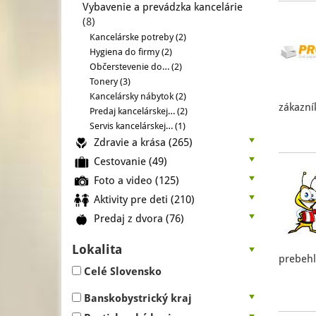
Vybavenie a prevádzka kancelárie
(8)
Kancelárske potreby (2)
Hygiena do firmy (2)
Občerstevenie do… (2)
Tonery (3)
Kancelársky nábytok (2)
zákazní
Predaj kancelárskej… (2)
Servis kancelárskej… (1)
Zdravie a krása
(265)
Cestovanie
(49)
Foto a video
(125)
Aktivity pre deti
(210)
Predaj z dvora
(76)
Lokalita
prebehl
Celé Slovensko
Banskobystrický kraj