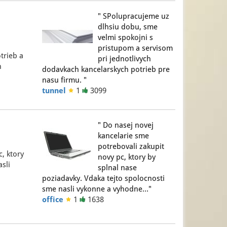
" SPolupracujeme uz
dlhsiu dobu, sme
velmi spokojni s
pristupom a servisom
trieb a
pri jednotlivych
h
dodavkach kancelarskych potrieb pre
nasu firmu. "
tunnel
1
3099
" Do nasej novej
kancelarie sme
potrebovali zakupit
, ktory
novy pc, ktory by
sli
splnal nase
poziadavky. Vdaka tejto spolocnosti
sme nasli vykonne a vyhodne…"
office
1
1638