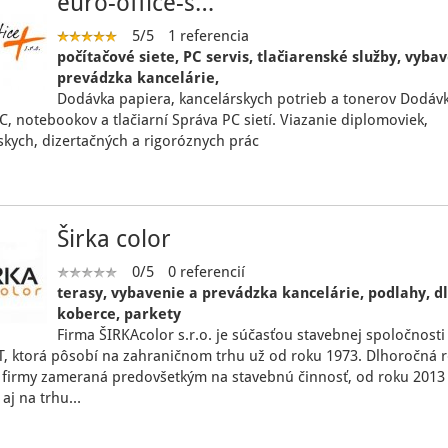
euro-office-s…
5/5
1 referencia
počítačové siete, PC servis, tlačiarenské služby, vyba
prevádzka kancelárie,
Dodávka papiera, kancelárskych potrieb a tonerov Dodáv
C, notebookov a tlačiarní Správa PC sietí. Viazanie diplomoviek,
skych, dizertačných a rigoróznych prác
Širka color
0/5
0 referencií
terasy, vybavenie a prevádzka kancelárie, podlahy, dl
koberce, parkety
Firma ŠIRKAcolor s.r.o. je súčasťou stavebnej spoločnosti
, ktorá pôsobí na zahraničnom trhu už od roku 1973. Dlhoročná 
a firmy zameraná predovšetkým na stavebnú činnosť, od roku 2013
 aj na trhu…