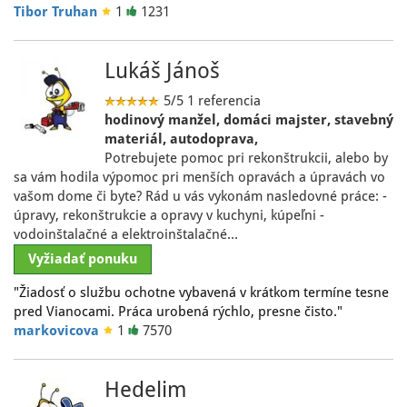
Tibor Truhan
1
1231
Lukáš Jánoš
5/5
1 referencia
hodinový manžel, domáci majster, stavebný
materiál, autodoprava,
Potrebujete pomoc pri rekonštrukcii, alebo by
sa vám hodila výpomoc pri menších opravách a úpravách vo
vašom dome či byte? Rád u vás vykonám nasledovné práce: -
úpravy, rekonštrukcie a opravy v kuchyni, kúpeľni -
vodoinštalačné a elektroinštalačné…
Vyžiadať ponuku
"Žiadosť o službu ochotne vybavená v krátkom termíne tesne
pred Vianocami. Práca urobená rýchlo, presne čisto."
markovicova
1
7570
Hedelim