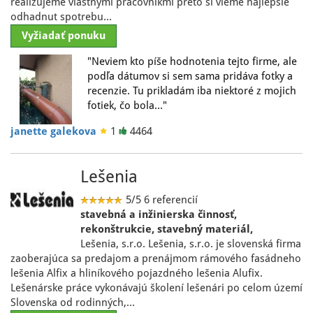
realizujeme vlastnymi pracovnikmi preto si vieme najlepsie
odhadnut spotrebu…
Vyžiadať ponuku
"Neviem kto píše hodnotenia tejto firme, ale
podľa dátumov si sem sama pridáva fotky a
recenzie. Tu prikladám iba niektoré z mojich
fotiek, čo bola…"
janette galekova
1
4464
Lešenia
5/5
6 referencií
stavebná a inžinierska činnosť,
rekonštrukcie, stavebný materiál,
Lešenia, s.r.o. Lešenia, s.r.o. je slovenská firma
zaoberajúca sa predajom a prenájmom rámového fasádneho
lešenia Alfix a hliníkového pojazdného lešenia Alufix.
Lešenárske práce vykonávajú školení lešenári po celom území
Slovenska od rodinných,…