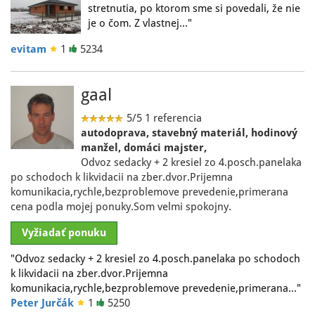
stretnutia, po ktorom sme si povedali, že nie
je o čom. Z vlastnej…"
evitam
1
5234
gaal
5/5
1 referencia
autodoprava, stavebný materiál, hodinový
manžel, domáci majster,
Odvoz sedacky + 2 kresiel zo 4.posch.panelaka
po schodoch k likvidacii na zber.dvor.Prijemna
komunikacia,rychle,bezproblemove prevedenie,primerana
cena podla mojej ponuky.Som velmi spokojny.
Vyžiadať ponuku
"Odvoz sedacky + 2 kresiel zo 4.posch.panelaka po schodoch
k likvidacii na zber.dvor.Prijemna
komunikacia,rychle,bezproblemove prevedenie,primerana…"
Peter Jurčák
1
5250