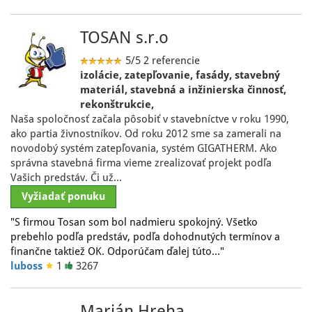
TOSAN s.r.o
5/5
2 referencie
izolácie, zatepľovanie, fasády, stavebný
materiál, stavebná a inžinierska činnosť,
rekonštrukcie,
Naša spoločnosť začala pôsobiť v stavebníctve v roku 1990,
ako partia živnostníkov. Od roku 2012 sme sa zamerali na
novodobý systém zatepľovania, systém GIGATHERM. Ako
správna stavebná firma vieme zrealizovať projekt podľa
Vašich predstáv. Či už…
Vyžiadať ponuku
"S firmou Tosan som bol nadmieru spokojný. Všetko
prebehlo podľa predstáv, podľa dohodnutých termínov a
finančne taktiež OK. Odporúčam ďalej túto…"
luboss
1
3267
Marián Hreha -…