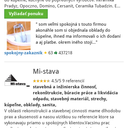
do kúpeľne, kuchyne od popredných výrobcov: Keramika
Pradyz, Opoczno, Domino, Cersanit, Ceramika Tubadzin. E…
Vyžiadať ponuku
" som veľmi spokojná s touto firmou
akonáhle som si objednala obklady do
kúpelne, ihned ma informovali o ich dodaní
a aj platbe. okrem iného stojí…"
spokojny-zakaznik
63
437218
Mi-stava
4.5/5
9 referencií
stavebná a inžinierska činnosť,
rekonštrukcie, búracie práce a likvidácia
odpadu, stavebný materiál, strechy,
kúpeľne, obklady, sanita,
V oblasti rekonstrukcii a stavebnej cinnosti mame dlhodobu
prax a skusenosti a nasou vizitkou su referencie ktore sa
vykonavaju priamo u spokojnych klientov.Vacsinu prac