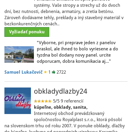
systémy. Vaše stropy a strechy už do dvoch
dní, bez nutnosti, debnenia, armatúry, a zretia betónu.
Zároveň dodávame tehly, preklady a iný stavebný materiál v
bezkonkurenčných cenách..
Vyžiadať ponuku
"Vyborne, pri preprave jeden z panelov
praskol, ale ihned to bolo vyriesene a do
tyzdna bol dodany novy panel. urcite
odporucam, dobra komunikacia aj…"
Samuel Lukačovič
1
2722
obkladydlazby24
5/5
9 referencií
kúpeľne, obklady, sanita,
Internetový obchod prevádzkovaný
spoločnosťou Royalplast s.r.o., ktorá pôsobí
na slovenskom trhu od roku 2007. V ponuke obklady, dlažby