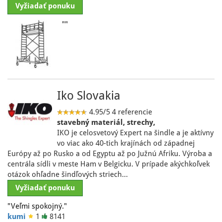
Vyžiadať ponuku
""
Iko Slovakia
4.95/5
4 referencie
stavebný materiál, strechy,
IKO je celosvetový Expert na šindle a je aktívny
vo viac ako 40-tich krajínách od západnej
Európy až po Rusko a od Egyptu až po Južnú Afriku. Výroba a
centrála sídli v meste Ham v Belgicku. V prípade akýchkoľvek
otázok ohľadne šindľových striech…
Vyžiadať ponuku
"Veľmi spokojný."
kumi
1
8141