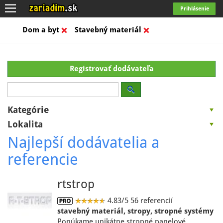
Toggle
Prihlásenie
navigation
Dom a byt
Stavebný materiál
Registrovať dodávateľa
Kategórie
Lokalita
Najlepší dodávatelia a
referencie
rtstrop
4.83/5
56 referencií
stavebný materiál, stropy, stropné systémy
Ponúkame unikátne stropné panelové