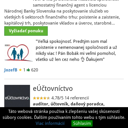
samostatný finančný agent s licenciou
Národnej Banky Slovenska na poskytovanie služieb vo
všetkých 6 sektoroch finančného trhu: poistenie a zaistenie,
kapitálový trh, poskytovanie vkladov a úverov, starobné…
Vyžiadať ponuku
"Veľká spokojnosť. Predtým som mal
poistenie v nemenovanej spoločnosti a už
nikdy viac ! Pán Bobák mi veľmi pomohol,
všetko už len cez neho 👌 Ďakujem"
JozefB
1
620
eÚčtovníctvo
4.78/5
14 referencií
audítor, účtovník, daňový poradca,
Vedenie podvojného a jednoduchého
Táto webová stránka používa k zlepšeniu vašej skúsenosti
účtovníctva, mzdy, daňové priznania.
súbory cookies. Ďalším používaním tohto webu s tým súhlasíte.
Spoločnosť založená v roku 2010 za účelom externého
Viac informácií
Súhlasím