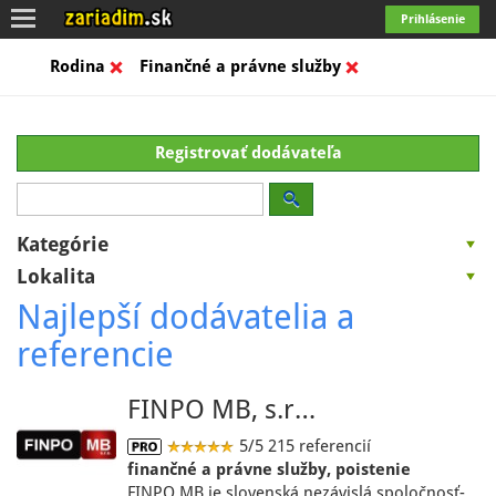
Toggle
Prihlásenie
navigation
Rodina
Finančné a právne služby
Registrovať dodávateľa
Kategórie
Lokalita
Najlepší dodávatelia a
referencie
FINPO MB, s.r…
5/5
215 referencií
finančné a právne služby, poistenie
FINPO MB je slovenská nezávislá spoločnosť-