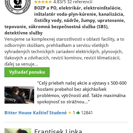
4.83/5
32 referencií
BOZP a PO, elektrikár, elektroinštalácie,
inštalatér voda-plyn-kúrenie, kanalizácia,
čističky vody, nádrže, žumpy, upratovanie,
tepovanie, súkromná bezpečnostná služba (SBS),
detektívne služby
Venujeme sa komplexnej starostlivosti v oblasti facility, a to
odborným skúškam, prehliadkam a servisu všetkých
vyhradených technických zariadení elektrických, plynových,
tlakových a zdvíhacích, revízií komínov, revízií klimatizácií,
ďaľej sa venuje…
Vyžiadať ponuku
"Celý priebeh našej akcie a výstavy s 500-600
hosťami prebehol bez akýchkoľvek
problémov, výtržností atď. Takže maximálna
spokojnosť so strážnou…"
Bitter House Kaštieľ Studené
1
12841
Frantisek Lipka