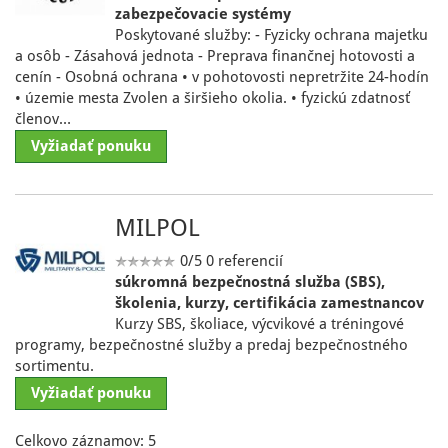
zabezpečovacie systémy
Poskytované služby: - Fyzicky ochrana majetku
a osôb - Zásahová jednota - Preprava finančnej hotovosti a
cenín - Osobná ochrana • v pohotovosti nepretržite 24-hodín
• územie mesta Zvolen a širšieho okolia. • fyzickú zdatnosť
členov…
Vyžiadať ponuku
MILPOL
0/5
0 referencií
súkromná bezpečnostná služba (SBS),
školenia, kurzy, certifikácia zamestnancov
Kurzy SBS, školiace, výcvikové a tréningové
programy, bezpečnostné služby a predaj bezpečnostného
sortimentu.
Vyžiadať ponuku
Celkovo záznamov: 5