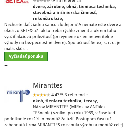
0/5
5 referencií
dvere, zárubne, okná, tieniaca technika,
stavebná a inžinierska činnosť,
rekonštrukcie,
Nechcete dať žiadnu šancu zlodejom? A nemáte ešte dvere a
okná zo SETEX-u? Tak to treba rýchlo zmeniť a okrem toho
využiť akciovú príležitosť (pri výmene okien neuveriteľné
výhody na bezpečnostné dvere). Spoločnosť Setex, s. r. o. je
malá, skôr…
Vyžiadať ponuku
""
Miranttes
4.43/5
3 referencie
okná, tieniaca technika, terasy,
Názov MIRANTTES (MIRoslav ANTálek
TESnenie) vznikol po roku 1989, v čase keď
podnikanie rozšíril o montáž žalúzií. Postupom času už
zabehnutá firma MIRANTTES rozvinula výrobu a montáž celej