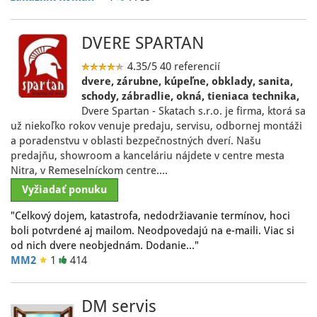
DVERE SPARTAN
4.35/5
40 referencií
dvere, zárubne, kúpeľne, obklady, sanita,
schody, zábradlie, okná, tieniaca technika,
Dvere Spartan - Skatach s.r.o. je firma, ktorá sa
už niekoľko rokov venuje predaju, servisu, odbornej montáži
a poradenstvu v oblasti bezpečnostných dverí. Našu
predajňu, showroom a kanceláriu nájdete v centre mesta
Nitra, v Remeselníckom centre.…
Vyžiadať ponuku
"Celkový dojem, katastrofa, nedodržiavanie termínov, hoci
boli potvrdené aj mailom. Neodpovedajú na e-maili. Viac si
od nich dvere neobjednám. Dodanie…"
MM2
1
414
DM servis