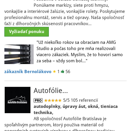
Ponúkame markízy, siete proti hmyzu,
vonkajšie a interiérové žalúzie, vonkajšie rolety. Poskytujeme
profesionálnu montáž, servis a tiež opravy. Naša spoločnosť
ťaží z dlhoročných skúseností pracovníkov…
Vyžiadať ponuku
"Už niekoľko rokov sa obraciam na AMG
Studio a počas toho pre mňa realizovali
viacero zákaziek. Myslím, že to hovorí samo
za seba – vždy som bol…"
zákazník Bernolákovo
1
56
Autofólie…
5/5
105 referencií
autodoplnky, úpravy áut, okná, tieniaca
technika,
AB spoločnosť Autofólie Bratislava je
spoľahlivým partnerom, ktorý používa materiál od