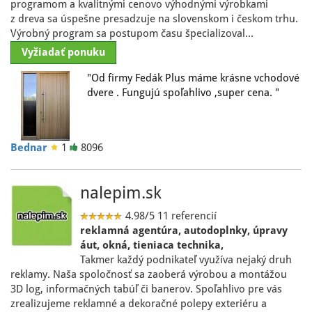
programom a kvalitnými cenovo výhodnými výrobkami
z dreva sa úspešne presadzuje na slovenskom i českom trhu.
Výrobný program sa postupom času špecializoval…
Vyžiadať ponuku
"Od firmy Fedák Plus máme krásne vchodové
dvere . Fungujú spoľahlivo ,super cena. "
Bednar
1
8096
nalepim.sk
4.98/5
11 referencií
reklamná agentúra, autodoplnky, úpravy
áut, okná, tieniaca technika,
Takmer každý podnikateľ využíva nejaký druh
reklamy. Naša spoločnosť sa zaoberá výrobou a montážou
3D log, informačných tabúľ či banerov. Spoľahlivo pre vás
zrealizujeme reklamné a dekoračné polepy exteriéru a