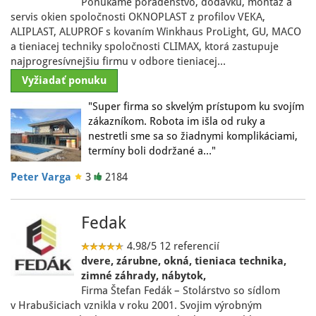
Ponúkame poradenstvo, dodávku, montáž a
servis okien spoločnosti OKNOPLAST z profilov VEKA,
ALIPLAST, ALUPROF s kovaním Winkhaus ProLight, GU, MACO
a tieniacej techniky spoločnosti CLIMAX, ktorá zastupuje
najprogresívnejšiu firmu v odbore tieniacej…
Vyžiadať ponuku
"Super firma so skvelým prístupom ku svojím
zákazníkom. Robota im išla od ruky a
nestretli sme sa so žiadnymi komplikáciami,
termíny boli dodržané a…"
Peter Varga
3
2184
Fedak
4.98/5
12 referencií
dvere, zárubne, okná, tieniaca technika,
zimné záhrady, nábytok,
Firma Štefan Fedák – Stolárstvo so sídlom
v Hrabušiciach vznikla v roku 2001. Svojim výrobným