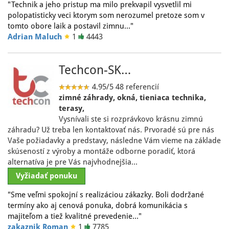
"Technik a jeho pristup ma milo prekvapil vysvetlil mi
polopatisticky veci ktorym som nerozumel pretoze som v
tomto obore laik a postavil zimnu…"
Adrian Maluch
1
4443
Techcon-SK…
4.95/5
48 referencií
zimné záhrady, okná, tieniaca technika,
terasy,
Vysnívali ste si rozprávkovo krásnu zimnú
záhradu? Už treba len kontaktovať nás. Prvoradé sú pre nás
Vaše požiadavky a predstavy, následne Vám vieme na základe
skúseností z výroby a montáže odborne poradiť, ktorá
alternatíva je pre Vás najvhodnejšia…
Vyžiadať ponuku
"Sme veľmi spokojní s realizáciou zákazky. Boli dodržané
termíny ako aj cenová ponuka, dobrá komunikácia s
majiteľom a tiež kvalitné prevedenie…"
zakaznik Roman
1
7785