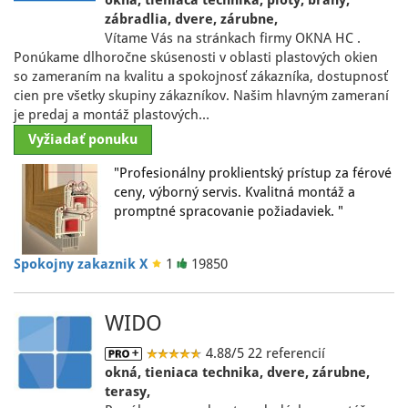
okná, tieniaca technika, ploty, brány,
zábradlia, dvere, zárubne,
Vítame Vás na stránkach firmy OKNA HC .
Ponúkame dlhoročne skúsenosti v oblasti plastových okien
so zameraním na kvalitu a spokojnosť zákazníka, dostupnosť
cien pre všetky skupiny zákazníkov. Našim hlavným zameraní
je predaj a montáž plastových…
Vyžiadať ponuku
"Profesionálny proklientský prístup za férové
ceny, výborný servis. Kvalitná montáž a
promptné spracovanie požiadaviek. "
Spokojny zakaznik X
1
19850
WIDO
4.88/5
22 referencií
okná, tieniaca technika, dvere, zárubne,
terasy,