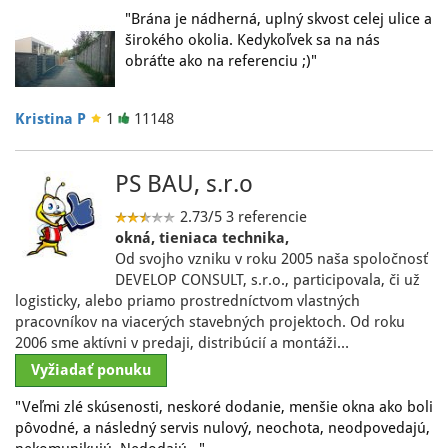
"Brána je nádherná, uplný skvost celej ulice a
širokého okolia. Kedykoľvek sa na nás
obráťte ako na referenciu ;)"
Kristina P
1
11148
PS BAU, s.r.o
2.73/5
3 referencie
okná, tieniaca technika,
Od svojho vzniku v roku 2005 naša spoločnosť
DEVELOP CONSULT, s.r.o., participovala, či už
logisticky, alebo priamo prostredníctvom vlastných
pracovníkov na viacerých stavebných projektoch. Od roku
2006 sme aktívni v predaji, distribúcií a montáži…
Vyžiadať ponuku
"Veľmi zlé skúsenosti, neskoré dodanie, menšie okna ako boli
pôvodné, a následný servis nulový, neochota, neodpovedajú,