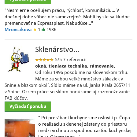
"Nesmierne oceňujem prácu, rýchlosť, komunikáciu... V
dnešnej dobe vôbec nie samozrejmé. Mohli by ste sa kľudne
premenovať na Expressplast. Nabudúce…"
Mrovcakova
1
1936
Sklenárstvo…
5/5
7 referencií
okná, tieniaca technika, rámovanie,
Od roku 1996 pôsobíme na slovenskom trhu.
Máme za sebou veľké množstvo zákaziek v
Snine a blízkom okolí. Sídlo máme na ul. Janka Kráľa 2657/11
v Snine. Okrem práce so sklom ponúkame aj rozmnožovanie
FAB kľúčov.
Vyžiadať ponuku
" Pri prerábaní kuchyne sme oslovili p. Čopa
o realizáciu sklenenej zásteny do priestoru
medzi vrchnou a spodnou časťou kuchynskej