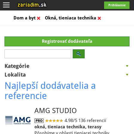
Toggle
Prihlásenie
navigation
Dom a byt
Okná, tieniaca technika
Registrovať dodávateľa
Kategórie
Lokalita
Najlepší dodávatelia a
referencie
AMG STUDIO
4.98/5
136 referencií
okná, tieniaca technika, terasy
Pôsobíme v oblasti tieniacej techniky.