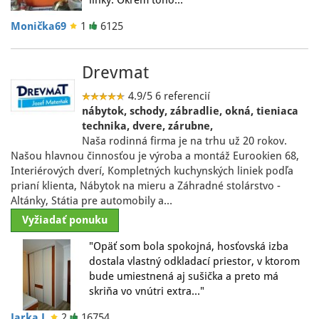
linky. Okrem toho…"
Monička69
1
6125
Drevmat
4.9/5
6 referencií
nábytok, schody, zábradlie, okná, tieniaca
technika, dvere, zárubne,
Naša rodinná firma je na trhu už 20 rokov.
Našou hlavnou činnosťou je výroba a montáž Eurookien 68,
Interiérových dverí, Kompletných kuchynských liniek podľa
prianí klienta, Nábytok na mieru a Záhradné stolárstvo -
Altánky, Státia pre automobily a…
Vyžiadať ponuku
"Opäť som bola spokojná, hosťovská izba
dostala vlastný odkladací priestor, v ktorom
bude umiestnená aj sušička a preto má
skriňa vo vnútri extra…"
Jarka L
2
16754