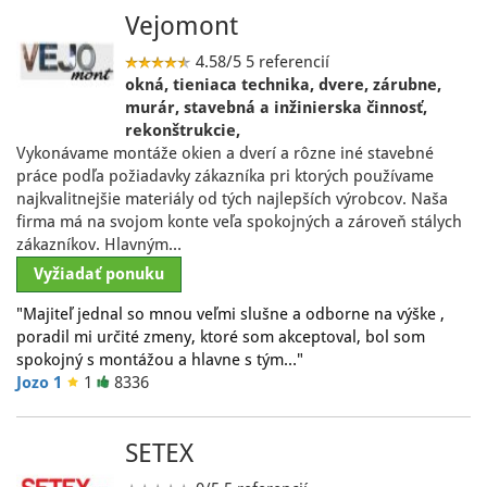
Vejomont
4.58/5
5 referencií
okná, tieniaca technika, dvere, zárubne,
murár, stavebná a inžinierska činnosť,
rekonštrukcie,
Vykonávame montáže okien a dverí a rôzne iné stavebné
práce podľa požiadavky zákazníka pri ktorých používame
najkvalitnejšie materiály od tých najlepších výrobcov. Naša
firma má na svojom konte veľa spokojných a zároveň stálych
zákazníkov. Hlavným…
Vyžiadať ponuku
"Majiteľ jednal so mnou veľmi slušne a odborne na výške ,
poradil mi určité zmeny, ktoré som akceptoval, bol som
spokojný s montážou a hlavne s tým…"
Jozo 1
1
8336
SETEX