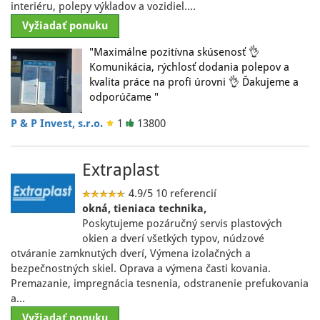
interiéru, polepy výkladov a vozidiel.…
Vyžiadať ponuku
"Maximálne pozitívna skúsenosť 👌
Komunikácia, rýchlosť dodania polepov a
kvalita práce na profi úrovni 👌 Ďakujeme a
odporúčame "
P & P Invest, s.r.o.
1
13800
Extraplast
4.9/5
10 referencií
okná, tieniaca technika,
Poskytujeme pozáručný servis plastových
okien a dverí všetkých typov, núdzové
otváranie zamknutých dverí, Výmena izolačných a
bezpečnostných skiel. Oprava a výmena časti kovania.
Premazanie, impregnácia tesnenia, odstranenie prefukovania
a…
Vyžiadať ponuku