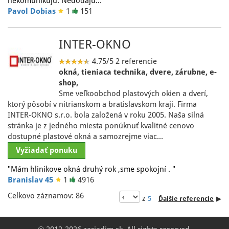
nekomunikujú. Nedodajú…"
Pavol Dobias
1
151
INTER-OKNO
4.75/5
2 referencie
okná, tieniaca technika, dvere, zárubne, e-
shop,
Sme veľkoobchod plastových okien a dverí,
ktorý pôsobí v nitrianskom a bratislavskom kraji. Firma
INTER-OKNO s.r.o. bola založená v roku 2005. Naša silná
stránka je z jedného miesta ponúknuť kvalitné cenovo
dostupné plastové okná a samozrejme viac…
Vyžiadať ponuku
"Mám hlinikove okná druhý rok ,sme spokojní . "
Branislav 45
1
4916
Celkovo záznamov: 86
z
5
Ďalšie referencie
▶