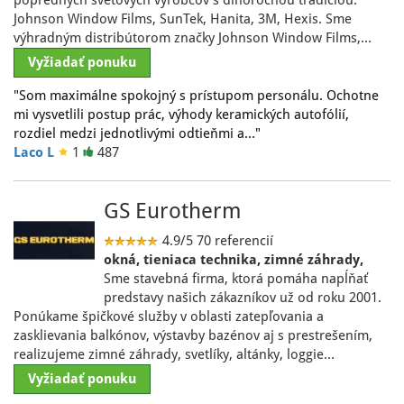
popredných svetových výrobcov s dlhoročnou tradíciou.
Johnson Window Films, SunTek, Hanita, 3M, Hexis. Sme
výhradným distribútorom značky Johnson Window Films,…
Vyžiadať ponuku
"Som maximálne spokojný s prístupom personálu. Ochotne
mi vysvetlili postup prác, výhody keramických autofólií,
rozdiel medzi jednotlivými odtieňmi a…"
Laco L
1
487
GS Eurotherm
4.9/5
70 referencií
okná, tieniaca technika, zimné záhrady,
Sme stavebná firma, ktorá pomáha napĺňať
predstavy našich zákazníkov už od roku 2001.
Ponúkame špičkové služby v oblasti zatepľovania a
zasklievania balkónov, výstavby bazénov aj s prestrešením,
realizujeme zimné záhrady, svetlíky, altánky, loggie…
Vyžiadať ponuku